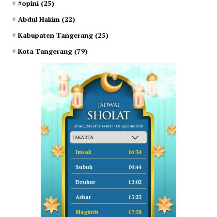
#opini
(25)
Abdul Hakim
(22)
Kabupaten Tangerang
(25)
Kota Tangerang
(79)
Ahad, 24 Safar 1448 H / 09 Agustus 2026
Imsak
04:34
Subuh
04:44
Dzuhur
12:02
Ashar
15:23
Maghrib
17:58