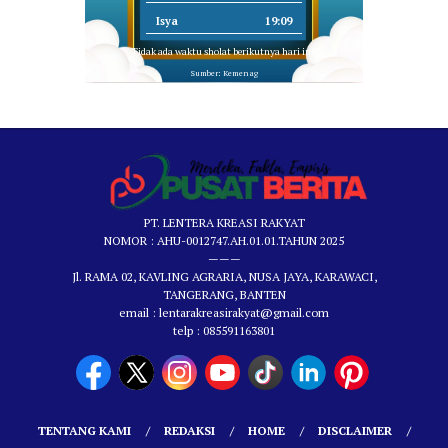
Isya
19:09
Tidak ada waktu sholat berikutnya hari ini.
Sumber: Kemenag
PT. LENTERA KREASI RAKYAT
NOMOR : AHU-0012747.AH.01.01.TAHUN 2025
———
Jl. RAMA 02, KAVLING AGRARIA, NUSA JAYA, KARAWACI,
TANGERANG, BANTEN
email : lentarakreasirakyat@gmail.com
telp : 085591163801
TENTANG KAMI
REDAKSI
HOME
DISCLAIMER