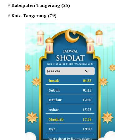
Kabupaten Tangerang
(25)
Kota Tangerang
(79)
Kamis, 21 Safar 1448 H / 06 Agustus 2026
Imsak
04:35
Subuh
04:45
Dzuhur
12:02
Ashar
15:23
Maghrib
17:58
Isya
19:09
Waktu sholat berikutnya dalam: