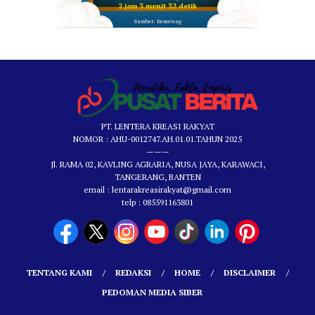
2 jam 3 menit 30 detik
Sumber: Kemenag
PT. LENTERA KREASI RAKYAT
NOMOR : AHU-0012747.AH.01.01.TAHUN 2025
———
Jl. RAMA 02, KAVLING AGRARIA, NUSA JAYA, KARAWACI,
TANGERANG, BANTEN
email : lentarakreasirakyat@gmail.com
telp : 085591163801
TENTANG KAMI
REDAKSI
HOME
DISCLAIMER
PEDOMAN MEDIA SIBER