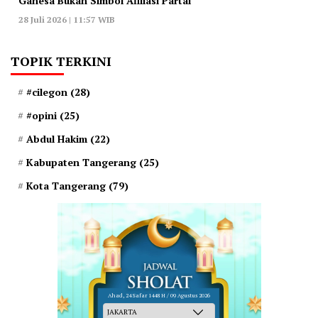
Ganesa Bukan Simbol Afiliasi Partai
28 Juli 2026 | 11:57 WIB
TOPIK TERKINI
#cilegon
(28)
#opini
(25)
Abdul Hakim
(22)
Kabupaten Tangerang
(25)
Kota Tangerang
(79)
Ahad, 24 Safar 1448 H / 09 Agustus 2026