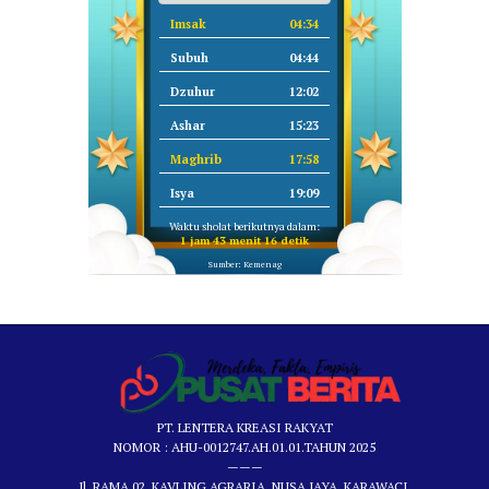
Imsak
04:34
Subuh
04:44
Dzuhur
12:02
Ashar
15:23
Maghrib
17:58
Isya
19:09
Waktu sholat berikutnya dalam:
1 jam 43 menit 16 detik
Sumber: Kemenag
PT. LENTERA KREASI RAKYAT
NOMOR : AHU-0012747.AH.01.01.TAHUN 2025
———
Jl. RAMA 02, KAVLING AGRARIA, NUSA JAYA, KARAWACI,