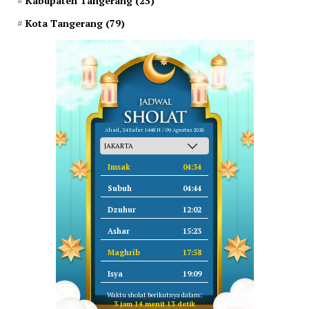
Kabupaten Tangerang
(25)
Kota Tangerang
(79)
Ahad, 24 Safar 1448 H / 09 Agustus 2026
Imsak
04:34
Subuh
04:44
Dzuhur
12:02
Ashar
15:23
Maghrib
17:58
Isya
19:09
Waktu sholat berikutnya dalam:
3 jam 14 menit 13 detik