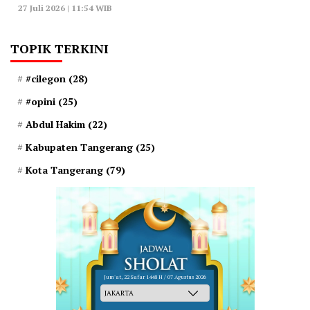
27 Juli 2026 | 11:54 WIB
TOPIK TERKINI
#cilegon
(28)
#opini
(25)
Abdul Hakim
(22)
Kabupaten Tangerang
(25)
Kota Tangerang
(79)
Jum'at, 22 Safar 1448 H / 07 Agustus 2026