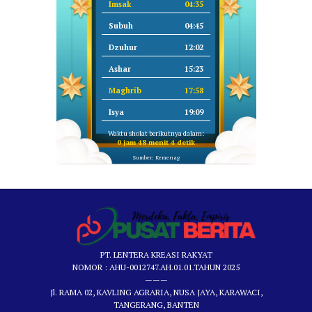
Imsak
04:35
Subuh
04:45
Dzuhur
12:02
Ashar
15:23
Maghrib
17:58
Isya
19:09
Waktu sholat berikutnya dalam:
0 jam 48 menit 4 detik
Sumber: Kemenag
PT. LENTERA KREASI RAKYAT
NOMOR : AHU-0012747.AH.01.01.TAHUN 2025
———
Jl. RAMA 02, KAVLING AGRARIA, NUSA JAYA, KARAWACI,
TANGERANG, BANTEN