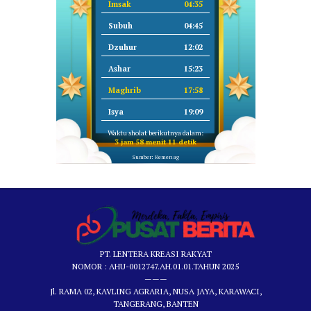
Imsak
04:35
Subuh
04:45
Dzuhur
12:02
Ashar
15:23
Maghrib
17:58
Isya
19:09
Waktu sholat berikutnya dalam:
3 jam 58 menit 11 detik
Sumber: Kemenag
PT. LENTERA KREASI RAKYAT
NOMOR : AHU-0012747.AH.01.01.TAHUN 2025
———
Jl. RAMA 02, KAVLING AGRARIA, NUSA JAYA, KARAWACI,
TANGERANG, BANTEN