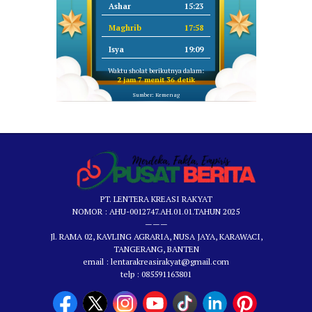
Ashar
15:23
Maghrib
17:58
Isya
19:09
Waktu sholat berikutnya dalam:
2 jam 7 menit 35 detik
Sumber: Kemenag
PT. LENTERA KREASI RAKYAT
NOMOR : AHU-0012747.AH.01.01.TAHUN 2025
———
Jl. RAMA 02, KAVLING AGRARIA, NUSA JAYA, KARAWACI,
TANGERANG, BANTEN
email : lentarakreasirakyat@gmail.com
telp : 085591163801