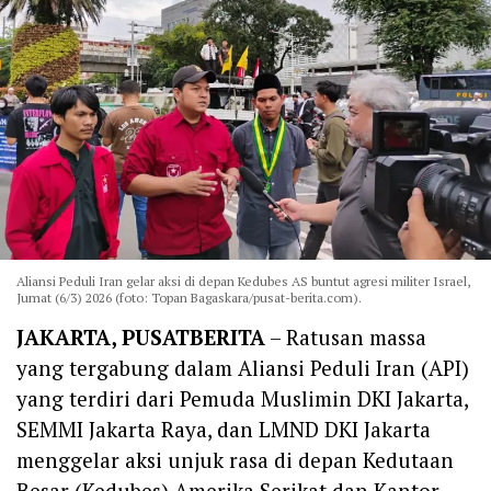
Aliansi Peduli Iran gelar aksi di depan Kedubes AS buntut agresi militer Israel,
Jumat (6/3) 2026 (foto: Topan Bagaskara/pusat-berita.com).
‎JAKARTA, PUSATBERITA
– Ratusan massa
yang tergabung dalam Aliansi Peduli Iran (API)
yang terdiri dari Pemuda Muslimin DKI Jakarta,
SEMMI Jakarta Raya, dan LMND DKI Jakarta
menggelar aksi unjuk rasa di depan Kedutaan
Besar (Kedubes) Amerika Serikat dan Kantor