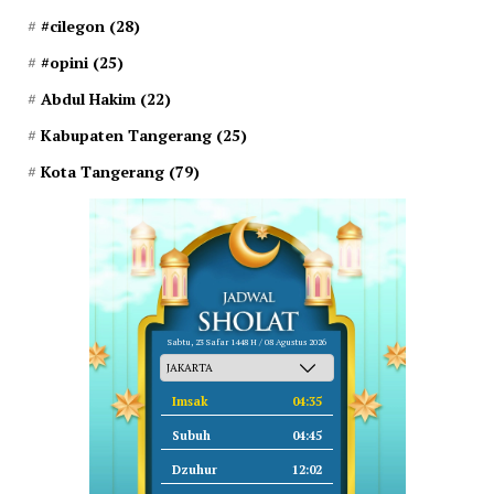
#cilegon
(28)
#opini
(25)
Abdul Hakim
(22)
Kabupaten Tangerang
(25)
Kota Tangerang
(79)
Sabtu, 23 Safar 1448 H / 08 Agustus 2026
Imsak
04:35
Subuh
04:45
Dzuhur
12:02