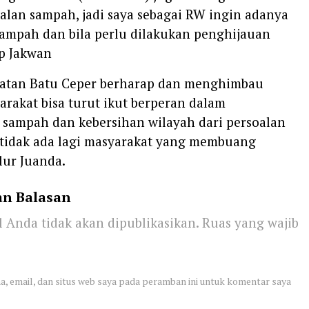
oalan sampah, jadi saya sebagai RW ingin adanya
sampah dan bila perlu dilakukan penghijauan
up Jakwan
amatan Batu Ceper berharap dan menghimbau
rakat bisa turut ikut berperan dalam
sampah dan kebersihan wilayah dari persoalan
tidak ada lagi masyarakat yang membuang
lur Juanda.
an Balasan
 Anda tidak akan dipublikasikan.
Ruas yang wajib
, email, dan situs web saya pada peramban ini untuk komentar saya