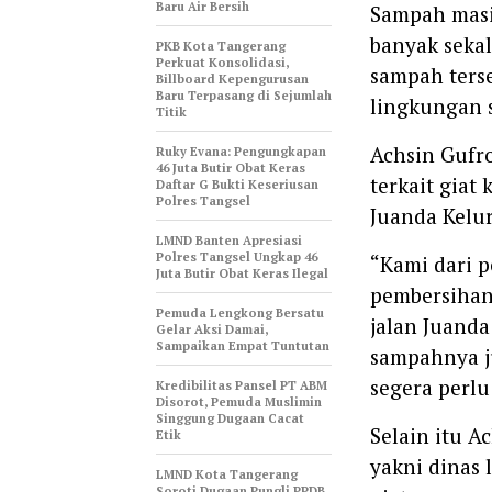
Baru Air Bersih
‎Sampah mas
banyak sekal
‎PKB Kota Tangerang
Perkuat Konsolidasi,
sampah terse
Billboard Kepengurusan
Baru Terpasang di Sejumlah
lingkungan s
Titik ‎
‎Achsin Guf
‎Ruky Evana: Pengungkapan
46 Juta Butir Obat Keras
terkait giat 
Daftar G Bukti Keseriusan
Polres Tangsel
Juanda Kelur
LMND Banten Apresiasi
Polres Tangsel Ungkap 46
‎‎“Kami dar
Juta Butir Obat Keras Ilegal
pembersihan
Pemuda Lengkong Bersatu
jalan Juanda
Gelar Aksi Damai,
Sampaikan Empat Tuntutan
sampahnya j
segera perlu
‎Kredibilitas Pansel PT ABM
Disorot, Pemuda Muslimin
Singgung Dugaan Cacat
‎Selain itu 
Etik
yakni dinas
LMND Kota Tangerang
Soroti Dugaan Pungli PPDB