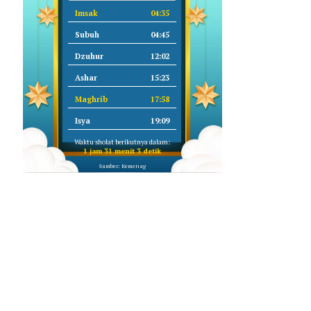
Imsak
04:35
Subuh
04:45
Dzuhur
12:02
Ashar
15:23
Maghrib
17:58
Isya
19:09
Waktu sholat berikutnya dalam:
1 jam 31 menit 2 detik
Sumber: Kemenag