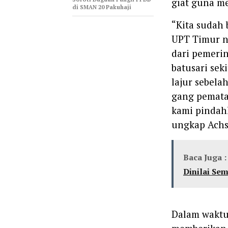
giat guna m
di SMAN 20 Pakuhaji
‎“Kita suda
UPT Timur n
dari pemeri
batusari sek
lajur sebelah
gang pemata
kami pindahk
ungkap Achs
Baca Juga :
Dinilai Sem
‎Dalam waktu