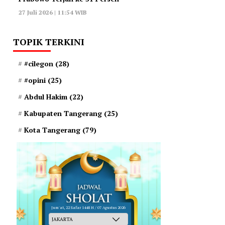
27 Juli 2026 | 11:54 WIB
TOPIK TERKINI
#cilegon
(28)
#opini
(25)
Abdul Hakim
(22)
Kabupaten Tangerang
(25)
Kota Tangerang
(79)
Jum'at, 22 Safar 1448 H / 07 Agustus 2026