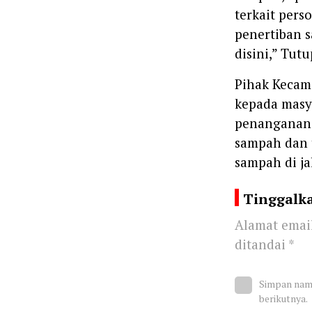
terkait pers
penertiban 
disini,” Tut
‎‎Pihak Kec
kepada masya
penanganan 
sampah dan 
sampah di ja
Tinggalk
Alamat email
ditandai
*
Simpan nama
berikutnya.