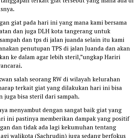
anggapan terkait giat tersebut yang mana ada di
asnya.
engan giat pada hari ini yang mana kami bersama
atan dan juga DLH kota tangerang untuk
ampah dan tps di jalan juanda selain itu kami
anakan penutupan TPS di jalan Juanda dan akan
an ke dalam agar lebih steril,”ungkap Hariri
ancarai.
 Jakwan salah seorang RW di wilayah kelurahan
harap terkait giat yang dilakukan hari ini bisa
 juga bisa steril dari sampah.
saya menyambut dengan sangat baik giat yang
ri ini pastinya memberikan dampak yang positif
ngan dan tidak ada lagi kekumuhan tentang
agi walikota (Sachrudin) juga sedang berfokus