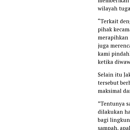
memberikan t
wilayah tug
‎‎“Terkait d
pihak kecam
merapihkan s
juga merenc
kami pindahk
ketika diwaw
‎‎Selain itu
tersebut ber
maksimal dan
‎”Tentunya 
dilakukan ha
bagi lingku
sampah, apal