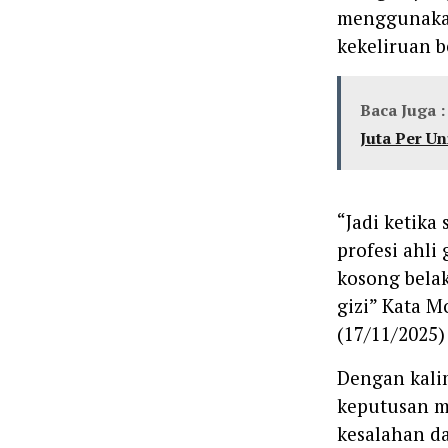
menggunaka
kekeliruan b
Baca Juga :
Juta Per Un
“Jadi ketika
profesi ahli
kosong belak
gizi” Kata 
(17/11/2025)
Dengan kali
keputusan me
kesalahan da