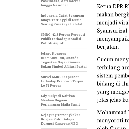
Paskibraka, dari Daerah
Ketua DPR RI
hingga Nasional
makan bergiz
Indonesia Catat Serangan
Buaya Tertinggi di Dunia,
menjadi vir
Seiring Rusaknya Habitat
Syamsurizal 
‎SMRC: 42,8 Persen Persepsi
menyampaika
Publik terhadap Kondisi
Politik Anjlok
berjalan.
‎Jelang Kongres
HIKMAHBUDHI, Ananda
Cucun meny
Tegaskan Gajah Ganesa
terbilang a
Bukan Simbol Afiliasi Partai
sistem pemb
‎Survei SMRC: Kepuasan
terhadap Prabowo Terjun
bidang di il
ke 51 Persen
yang mengawa
Edy Mulyadi Kaitkan
jelas jelas 
Menhan Dugaan
Perlawanan Mafia Sawit
Mohammad R
Kejagung Tersangkakan
menyoroti te
Brigjen Polri Diduga
Korupsi Ompreng MBG
oleh Cucun.