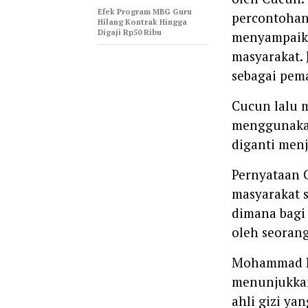
Efek Program MBG Guru
percontohan 
Hilang Kontrak Hingga
Digaji Rp50 Ribu
menyampaika
masyarakat.
sebagai pem
Cucun lalu 
menggunakan 
diganti menj
Pernyataan 
masyarakat s
dimana bagi
oleh seoran
Mohammad Ro
menunjukkan
ahli gizi ya