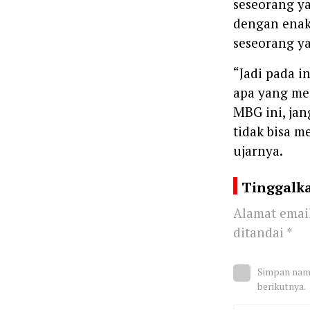
seseorang ya
dengan enak
seseorang ya
“Jadi pada i
apa yang me
MBG ini, jan
tidak bisa 
ujarnya.
Tinggalk
Alamat email
ditandai
*
Simpan nama
berikutnya.