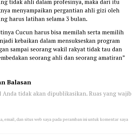
ng tidak ahli dalam profesinya, maka dari itu
nya menyampaikan pergantian ahli gizi oleh
ng harus latihan selama 3 bulan.
ntinya Cucun harus bisa memilah serta memilih
njadi kebaikan dalam mensukseskan program
gan sampai seorang wakil rakyat tidak tau dan
membedakan seorang ahli dan seorang amatiran”
an Balasan
 Anda tidak akan dipublikasikan.
Ruas yang wajib
, email, dan situs web saya pada peramban ini untuk komentar saya