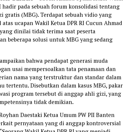
 hadir pada sebuah forum konsolidasi tentang
i gratis (MBG). Terdapat sebuah vidio yang
al atas ucapan Wakil Ketua DPR RI Cucun Ahmad
yang dinilai tidak terima saat peserta
n beberapa solusi untuk MBG yang sedang
ampaikan bahwa pendapat generasi muda
rogan usai mempersoalkan tata penamaan dan
erian nama yang terstruktur dan standar dalam
mu tertentu. Disebutkan dalam kasus MBG, pakar
si program tersebut di anggap ahli gizi, yang
kompetensinya tidak demikian.
oyhan Daestaki Ketua Umum PW PII Banten
rkait pernyataan yang di anggap kontroversial
 “Seorang Wakil Ketua DPR RI yang menjadi