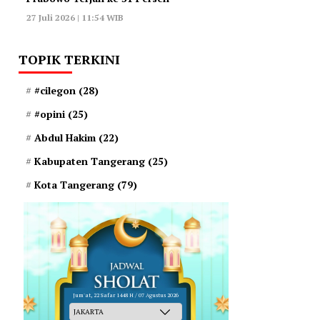
27 Juli 2026 | 11:54 WIB
TOPIK TERKINI
#cilegon
(28)
#opini
(25)
Abdul Hakim
(22)
Kabupaten Tangerang
(25)
Kota Tangerang
(79)
Jum'at, 22 Safar 1448 H / 07 Agustus 2026