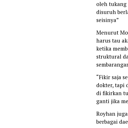
oleh tukang 
disuruh ber
seisinya”
Menurut Moh
harus tau ak
ketika memb
struktural d
sembarangan
“Fikir saja s
dokter, tapi
di fikirkan t
ganti jika m
Royhan juga 
berbagai dae