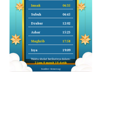
Imsak
04:35
Subuh
04:45
Dzuhur
12:02
Ashar
15:23
Maghrib
17:58
Isya
19:09
Waktu sholat berikutnya dalam:
2 jam 0 menit 9 detik
Sumber: Kemenag