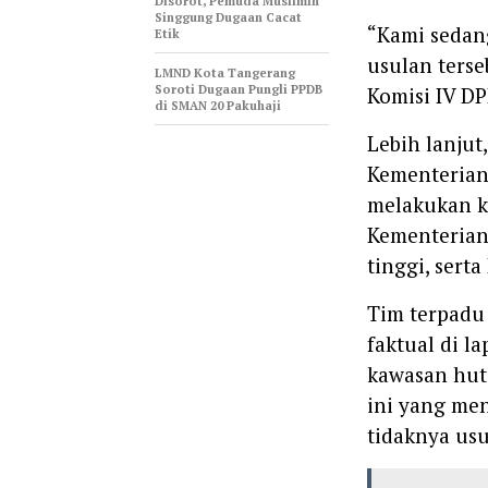
Disorot, Pemuda Muslimin
Singgung Dugaan Cacat
“Kami sedan
Etik
usulan terse
LMND Kota Tangerang
Soroti Dugaan Pungli PPDB
Komisi IV DP
di SMAN 20 Pakuhaji
Lebih lanju
Kementerian
melakukan ka
Kementerian
tinggi, sert
Tim terpadu 
faktual di l
kawasan hut
ini yang me
tidaknya usu