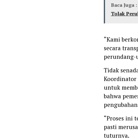
Baca Juga :
Tolak Peru
“Kami berko
secara trans
perundang-un
Tidak senad
Koordinator
untuk memba
bahwa pemer
pengubahan 
“Proses ini
pasti merusa
tuturnya.