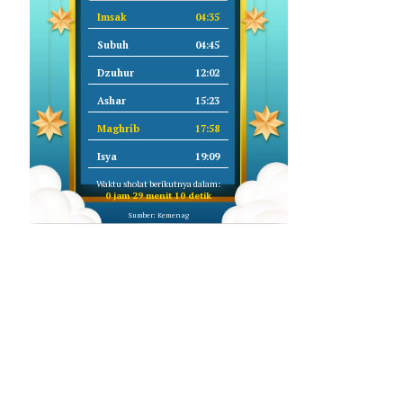
Imsak
04:35
Subuh
04:45
Dzuhur
12:02
Ashar
15:23
Maghrib
17:58
Isya
19:09
Waktu sholat berikutnya dalam:
0 jam 29 menit 9 detik
Sumber: Kemenag