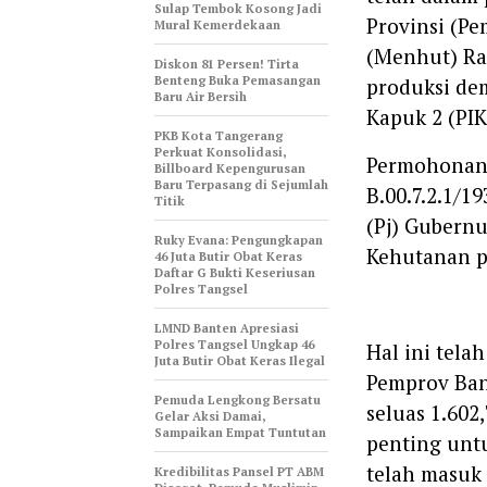
Sulap Tembok Kosong Jadi
Provinsi (P
Mural Kemerdekaan
(Menhut) Raj
Diskon 81 Persen! Tirta
Benteng Buka Pemasangan
produksi de
Baru Air Bersih
Kapuk 2 (PIK
‎PKB Kota Tangerang
Perkuat Konsolidasi,
Permohonan 
Billboard Kepengurusan
Baru Terpasang di Sejumlah
B.00.7.2.1/1
Titik ‎
(Pj) Gubernu
‎Ruky Evana: Pengungkapan
Kehutanan pa
46 Juta Butir Obat Keras
Daftar G Bukti Keseriusan
Polres Tangsel
LMND Banten Apresiasi
Polres Tangsel Ungkap 46
Hal ini tela
Juta Butir Obat Keras Ilegal
Pemprov Ban
Pemuda Lengkong Bersatu
seluas 1.602
Gelar Aksi Damai,
Sampaikan Empat Tuntutan
penting unt
telah masuk 
‎Kredibilitas Pansel PT ABM