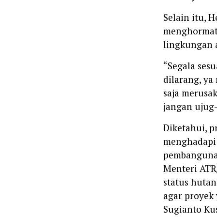
Selain itu, 
menghormati
lingkungan 
“Segala ses
dilarang, ya
saja merusa
jangan ujug-
Diketahui, p
menghadapi 
pembangunan
Menteri ATR
status hutan
agar proyek 
Sugianto Kus