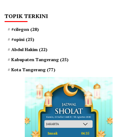
TOPIK TERKINI
#cilegon
(28)
#opini
(25)
Abdul Hakim
(22)
Kabupaten Tangerang
(25)
Kota Tangerang
(77)
Kamis, 21 Safar 1448 H / 06 Agustus 2026
Imsak
04:35