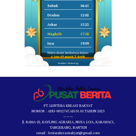
Subuh
04:45
Dzuhur
12:02
Ashar
15:23
Maghrib
17:58
Isya
19:09
Waktu sholat berikutnya dalam:
6 jam 49 menit 3 detik
Sumber: Kemenag
PT. LENTERA KREASI RAKYAT
NOMOR : AHU-0012747.AH.01.01.TAHUN 2025
———
Jl. RAMA 02, KAVLING AGRARIA, NUSA JAYA, KARAWACI,
TANGERANG, BANTEN
email : lentarakreasirakyat@gmail.com