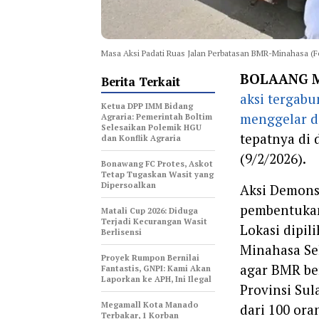
Masa Aksi Padati Ruas Jalan Perbatasan BMR-Minahasa (F
BOLAANG 
Berita Terkait
aksi tergab
Ketua DPP IMM Bidang
menggelar d
Agraria: Pemerintah Boltim
Selesaikan Polemik HGU
tepatnya di
dan Konflik Agraria
(9/2/2026).
Bonawang FC Protes, Askot
Tetap Tugaskan Wasit yang
Dipersoalkan
Aksi Demons
pembentukan
Matali Cup 2026: Diduga
Terjadi Kecurangan Wasit
Lokasi dipil
Berlisensi
Minahasa Se
Proyek Rumpon Bernilai
agar BMR ber
Fantastis, GNPI: Kami Akan
Laporkan ke APH, Ini Ilegal
Provinsi Sul
Megamall Kota Manado
dari 100 or
Terbakar, 1 Korban