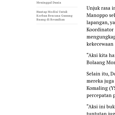
Meninggal Dunia
Unjuk rasa i
Huntap Modisi Untuk
Manoppo sel
Korban Bencana Gunung
Ruang di Resmikan
lapangan, y
Koordinator 
mengungkapk
kekecewaan 
“Aksi kita h
Bolaang Mon
Selain itu, 
mereka juga
Komaling (Y
percepatan
“Aksi ini bu
tuntutan jug