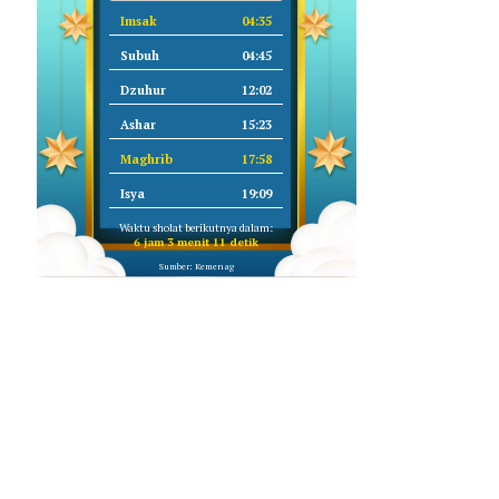
Imsak
04:35
Subuh
04:45
Dzuhur
12:02
Ashar
15:23
Maghrib
17:58
Isya
19:09
Waktu sholat berikutnya dalam:
6 jam 3 menit 10 detik
Sumber: Kemenag