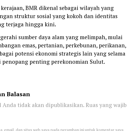
 kerajaan, BMR dikenal sebagai wilayah yang
ngan struktur sosial yang kokoh dan identitas
g terjaga hingga kini.
gerahi sumber daya alam yang melimpah, mulai
mbangan emas, pertanian, perkebunan, perikanan,
bagai potensi ekonomi strategis lain yang selama
i penopang penting perekonomian Sulut.
an Balasan
 Anda tidak akan dipublikasikan.
Ruas yang wajib
, email, dan situs web saya pada peramban ini untuk komentar saya