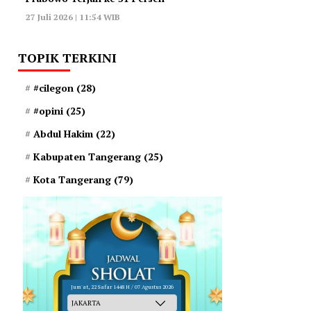
27 Juli 2026 | 11:54 WIB
TOPIK TERKINI
#cilegon
(28)
#opini
(25)
Abdul Hakim
(22)
Kabupaten Tangerang
(25)
Kota Tangerang
(79)
Jum'at, 22 Safar 1448 H / 07 Agustus 2026