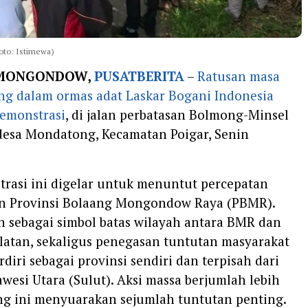
oto: Istimewa)
MONGONDOW,
PUSATBERITA
–
Ratusan masa
ung dalam ormas adat Laskar Bogani Indonesia
emonstrasi
, di jalan perbatasan Bolmong-Minsel
 desa Mondatong, Kecamatan Poigar, Senin
trasi ini digelar untuk menuntut percepatan
 Provinsi Bolaang Mongondow Raya (PBMR).
ih sebagai simbol batas wilayah antara BMR dan
latan, sekaligus penegasan tuntutan masyarakat
diri sebagai provinsi sendiri dan terpisah dari
awesi Utara (Sulut). Aksi massa berjumlah lebih
ang ini menyuarakan sejumlah tuntutan penting.