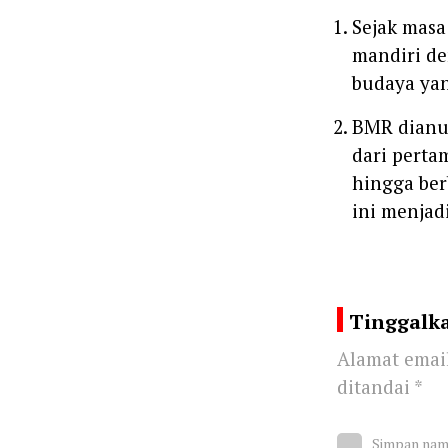
Sejak masa
mandiri de
budaya yan
BMR dianu
dari perta
hingga ber
ini menjad
Tinggalk
Alamat email
ditandai
*
Simpan nama