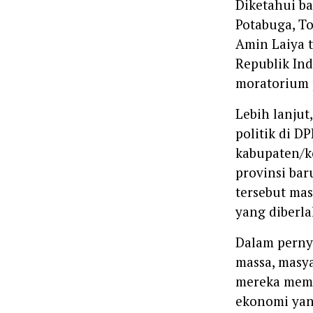
Diketahui ba
Potabuga, T
Amin Laiya 
Republik In
moratorium 
Lebih lanjut
politik di D
kabupaten/
provinsi bar
tersebut ma
yang diberl
Dalam perny
massa, masy
mereka memil
ekonomi yang