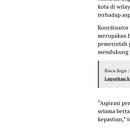
kota di wil
terhadap asp
Koordinator 
merupakan b
pemerintah 
mendukung 
Baca Juga :
Laporkan ke
“Aspirasi p
selama bert
kepastian,”