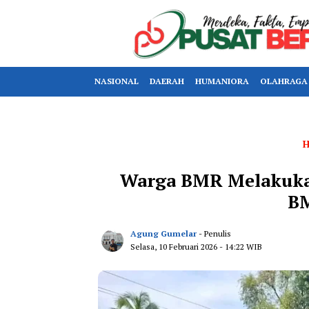
NASIONAL
DAERAH
HUMANIORA
OLAHRAGA
Warga BMR Melakukan
B
Agung Gumelar
- Penulis
Selasa, 10 Februari 2026
- 14:22 WIB