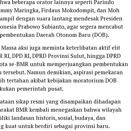
hwa beberapa orator lainnya seperti Parindo
ommy Maringka, Firdaus Mokodompit, dan Moh
tampil dengan suara lantang mendesak Presiden
donesia Prabowo Subianto, agar segera mencabut
pembentukan Daerah Otonom Baru (DOB).
, Massa aksi juga meminta keterlibatan aktif elit
PR RI, DPD RI, DPRD Provinsi Sulut, hingga DPRD
kota se-BMR untuk memperjuangkan pembentukan
u tersebut. Namun demikian, aspirasi pemekaran
sih tertahan akibat kebijakan moratorium DOB
akukan pemerintah pusat.
ataan sikap resmi yang disampaikan dihadapan
arakat BMR kembali menegaskan bahwa wilayah
iki landasan historis, sosial, budaya, dan
 kuat untuk berdiri sebagai provinsi baru.