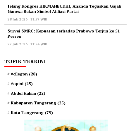
‎Jelang Kongres HIKMAHBUDHI, Ananda Tegaskan Gajah
Ganesa Bukan Simbol Afiliasi Partai
28 Juli 2026 | 11:57 WIB
‎Survei SMRC: Kepuasan terhadap Prabowo Terjun ke 51
Persen
27 Juli 2026 | 11:54 WIB
TOPIK TERKINI
#cilegon
(28)
#opini
(25)
Abdul Hakim
(22)
Kabupaten Tangerang
(25)
Kota Tangerang
(79)