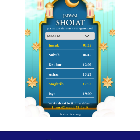
Jum'at, 22 Safar 1448 H / 07 Agustus 2026
Imsak
04:35
Subuh
04:45
Dzuhur
12:02
Ashar
15:23
Maghrib
17:58
Isya
19:09
Waktu sholat berikutnya dalam:
1 jam 42 menit 30 detik
Sumber: Kemenag