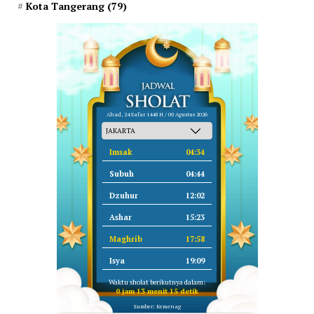
Kota Tangerang
(79)
Ahad, 24 Safar 1448 H / 09 Agustus 2026
Imsak
04:34
Subuh
04:44
Dzuhur
12:02
Ashar
15:23
Maghrib
17:58
Isya
19:09
Waktu sholat berikutnya dalam:
0 jam 13 menit 14 detik
Sumber: Kemenag