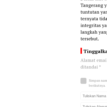
Tangerang y
tuntutan ya
ternyata ti
integritas 
langkah yang
tersebut.
Tinggalk
Alamat email
ditandai
*
Simpan nama
berikutnya.