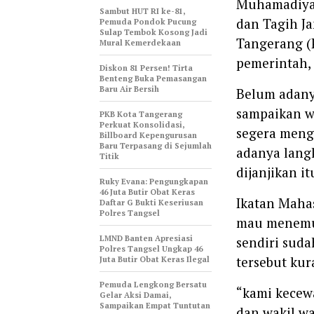
Muhamadiyah
Sambut HUT RI ke-81,
dan Tagih Ja
Pemuda Pondok Pucung
Sulap Tembok Kosong Jadi
Tangerang (P
Mural Kemerdekaan
pemerintah, 
Diskon 81 Persen! Tirta
Benteng Buka Pemasangan
Baru Air Bersih
Belum adanya
sampaikan w
‎PKB Kota Tangerang
Perkuat Konsolidasi,
segera meng
Billboard Kepengurusan
Baru Terpasang di Sejumlah
adanya lang
Titik ‎
dijanjikan it
‎Ruky Evana: Pengungkapan
46 Juta Butir Obat Keras
Ikatan Maha
Daftar G Bukti Keseriusan
Polres Tangsel
mau menemui
LMND Banten Apresiasi
sendiri sud
Polres Tangsel Ungkap 46
tersebut kur
Juta Butir Obat Keras Ilegal
Pemuda Lengkong Bersatu
“kami kecew
Gelar Aksi Damai,
Sampaikan Empat Tuntutan
dan wakil w