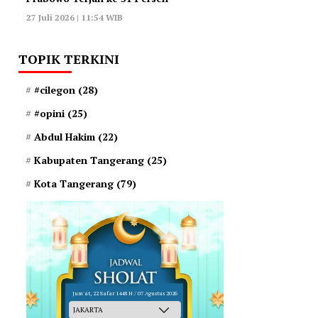
27 Juli 2026 | 11:54 WIB
TOPIK TERKINI
#cilegon
(28)
#opini
(25)
Abdul Hakim
(22)
Kabupaten Tangerang
(25)
Kota Tangerang
(79)
Jum'at, 22 Safar 1448 H / 07 Agustus 2026