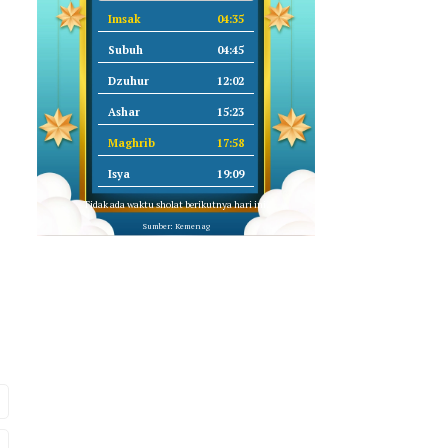
Imsak
04:35
Subuh
04:45
Dzuhur
12:02
Ashar
15:23
Maghrib
17:58
Isya
19:09
Tidak ada waktu sholat berikutnya hari ini.
Sumber: Kemenag