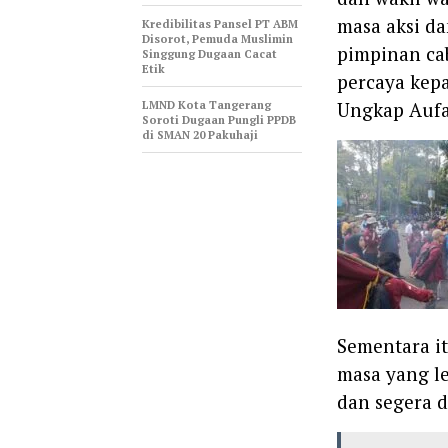
masa aksi d
‎Kredibilitas Pansel PT ABM
Disorot, Pemuda Muslimin
pimpinan ca
Singgung Dugaan Cacat
Etik
percaya kepa
LMND Kota Tangerang
Ungkap Aufa
Soroti Dugaan Pungli PPDB
di SMAN 20 Pakuhaji
Sementara i
masa yang le
dan segera d