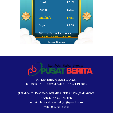
Dzuhur
12:02
Ashar
15:23
Maghrib
17:58
Isya
19:09
Waktu sholat berikutnya dalam:
3 jam 12 menit 32 detik
Sumber: Kemenag
PT. LENTERA KREASI RAKYAT
NOMOR : AHU-0012747.AH.01.01.TAHUN 2025
———
Jl. RAMA 02, KAVLING AGRARIA, NUSA JAYA, KARAWACI,
TANGERANG, BANTEN
email : lentarakreasirakyat@gmail.com
telp : 085591163801