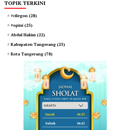
TOPIK TERKINI
#cilegon
(28)
#opini
(25)
Abdul Hakim
(22)
Kabupaten Tangerang
(25)
Kota Tangerang
(78)
Kamis, 21 Safar 1448 H / 06 Agustus 2026
Imsak
04:35
Subuh
04:45