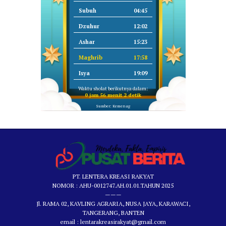
Subuh
04:45
Dzuhur
12:02
Ashar
15:23
Maghrib
17:58
Isya
19:09
Waktu sholat berikutnya dalam:
0 jam 56 menit 2 detik
Sumber: Kemenag
PT. LENTERA KREASI RAKYAT
NOMOR : AHU-0012747.AH.01.01.TAHUN 2025
———
Jl. RAMA 02, KAVLING AGRARIA, NUSA JAYA, KARAWACI,
TANGERANG, BANTEN
email : lentarakreasirakyat@gmail.com