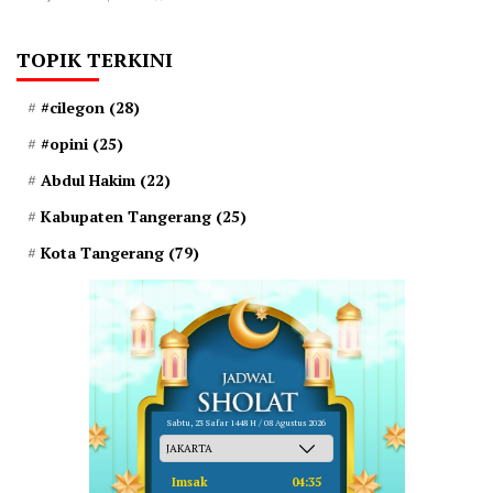
TOPIK TERKINI
#cilegon
(28)
#opini
(25)
Abdul Hakim
(22)
Kabupaten Tangerang
(25)
Kota Tangerang
(79)
Sabtu, 23 Safar 1448 H / 08 Agustus 2026
Imsak
04:35