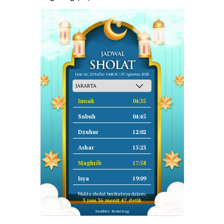
Jum'at, 22 Safar 1448 H / 07 Agustus 2026
Imsak
04:35
Subuh
04:45
Dzuhur
12:02
Ashar
15:23
Maghrib
17:58
Isya
19:09
Waktu sholat berikutnya dalam:
3 jam 36 menit 47 detik
Sumber: Kemenag