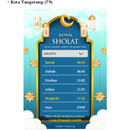
Kota Tangerang
(79)
Ahad, 24 Safar 1448 H / 09 Agustus 2026
Imsak
04:34
Subuh
04:44
Dzuhur
12:02
Ashar
15:23
Maghrib
17:58
Isya
19:09
Waktu sholat berikutnya dalam:
2 jam 30 menit 3 detik
Sumber: Kemenag