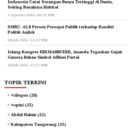
Indonesia Catat Serangan Buaya Tertinggi di Dunia,
Seiring Rusaknya Habitat
5 Agustus 2026 | 06:31 WIB
‎SMRC: 42,8 Persen Persepsi Publik terhadap Kondisi
Politik Anjlok
28 Juli 2026 | 21:33 WIB
‎Jelang Kongres HIKMAHBUDHI, Ananda Tegaskan Gajah
Ganesa Bukan Simbol Afiliasi Partai
28 Juli 2026 | 11:57 WIB
TOPIK TERKINI
#cilegon
(28)
#opini
(25)
Abdul Hakim
(22)
Kabupaten Tangerang
(25)