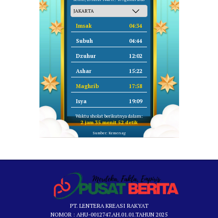
Imsak
04:34
Subuh
04:44
Dzuhur
12:02
Ashar
15:22
Maghrib
17:58
Isya
19:09
Waktu sholat berikutnya dalam:
2 jam 35 menit 51 detik
Sumber: Kemenag
PT. LENTERA KREASI RAKYAT
NOMOR : AHU-0012747.AH.01.01.TAHUN 2025