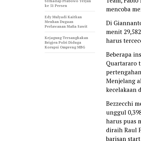
Team, Fabio 
terhadap Prabowo Terjun
ke 51 Persen
mencoba meng
Edy Mulyadi Kaitkan
Di Giannant
Menhan Dugaan
Perlawanan Mafia Sawit
menit 29,58
Kejagung Tersangkakan
harus tercece
Brigjen Polri Diduga
Korupsi Ompreng MBG
Beberapa ins
Quartararo t
pertengahan
Menjelang a
kecelakaan d
Bezzecchi me
unggul 0,398
harus puas m
diraih Raul
barisan star