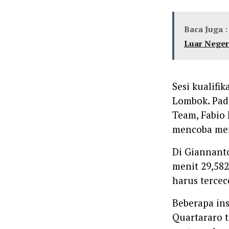
Baca Juga :
Luar Neger
Sesi kualifi
Lombok. Pad
Team, Fabio 
mencoba meng
Di Giannant
menit 29,58
harus tercece
Beberapa ins
Quartararo t