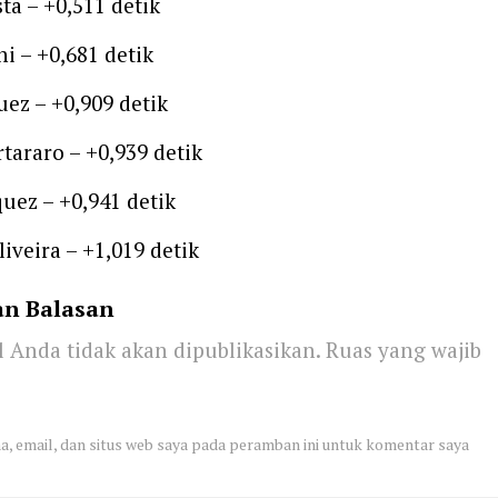
ta – +0,511 detik
ni – +0,681 detik
uez – +0,909 detik
rtararo – +0,939 detik
uez – +0,941 detik
iveira – +1,019 detik
an Balasan
 Anda tidak akan dipublikasikan.
Ruas yang wajib
, email, dan situs web saya pada peramban ini untuk komentar saya