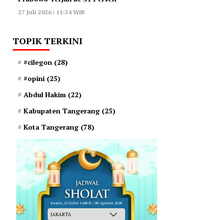
27 Juli 2026 | 11:54 WIB
TOPIK TERKINI
#cilegon
(28)
#opini
(25)
Abdul Hakim
(22)
Kabupaten Tangerang
(25)
Kota Tangerang
(78)
Kamis, 21 Safar 1448 H / 06 Agustus 2026