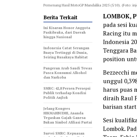
Pemenang Hasil MotoGP Mandalika 2025 (5/10). (Foto: in
LOMBOK, P
Berita Terkait
pada sesi ku
Ini Kisaran Honor Anggota
Racing itu m
Paskibraka, dari Daerah
hingga Nasional
Indonesia 20
Indonesia Catat Serangan
Tenggara Bar
Buaya Tertinggi di Dunia,
Seiring Rusaknya Habitat
position unt
Pangeran Arab Saudi Tewas
Bezzecchi me
Pasca Konsumsi Alkohol
dan Narkoba
unggul 0,398
harus puas m
‎SMRC: 42,8 Persen Persepsi
Publik terhadap Kondisi
diraih Raul
Politik Anjlok
barisan star
‎Jelang Kongres
HIKMAHBUDHI, Ananda
Tegaskan Gajah Ganesa
Sesi kualifi
Bukan Simbol Afiliasi Partai
Lombok. Pad
‎Survei SMRC: Kepuasan