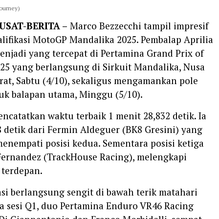
journey)
USAT-BERITA –
Marco Bezzecchi tampil impresif
alifikasi MotoGP Mandalika 2025. Pembalap Aprilia
enjadi yang tercepat di Pertamina Grand Prix of
25 yang berlangsung di Sirkuit Mandalika, Nusa
at, Sabtu (4/10), sekaligus mengamankan pole
uk balapan utama, Minggu (5/10).
ncatatkan waktu terbaik 1 menit 28,832 detik. Ia
 detik dari Fermin Aldeguer (BK8 Gresini) yang
enempati posisi kedua. Sementara posisi ketiga
 Fernandez (TrackHouse Racing), melengkapi
t terdepan.
kasi berlangsung sengit di bawah terik matahari
a sesi Q1, duo Pertamina Enduro VR46 Racing