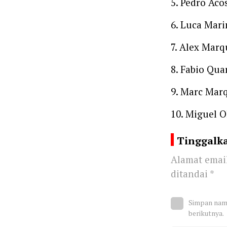
5. Pedro Acos
6. Luca Mari
7. Alex Marq
8. Fabio Qua
9. Marc Marq
10. Miguel Ol
Tinggalk
Alamat email
ditandai
*
Simpan nama
berikutnya.