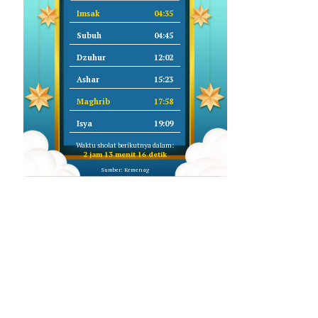
Imsak
04:35
Subuh
04:45
Dzuhur
12:02
Ashar
15:23
Maghrib
17:58
Isya
19:09
Waktu sholat berikutnya dalam:
2 jam 13 menit 15 detik
Sumber: Kemenag