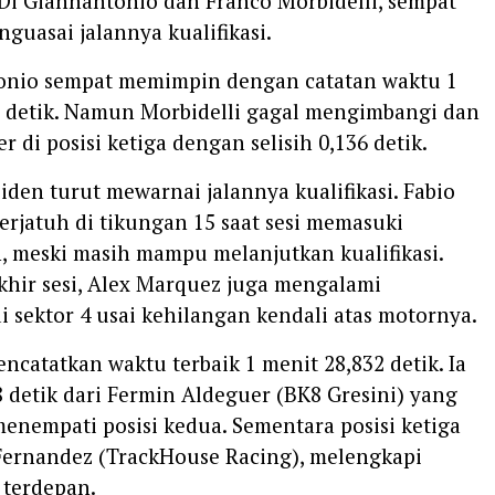
Di Giannantonio dan Franco Morbidelli, sempat
uasai jalannya kualifikasi.
onio sempat memimpin dengan catatan waktu 1
2 detik. Namun Morbidelli gagal mengimbangi dan
r di posisi ketiga dengan selisih 0,136 detik.
iden turut mewarnai jalannya kualifikasi. Fabio
erjatuh di tikungan 15 saat sesi memasuki
, meski masih mampu melanjutkan kualifikasi.
khir sesi, Alex Marquez juga mengalami
i sektor 4 usai kehilangan kendali atas motornya.
ncatatkan waktu terbaik 1 menit 28,832 detik. Ia
 detik dari Fermin Aldeguer (BK8 Gresini) yang
enempati posisi kedua. Sementara posisi ketiga
 Fernandez (TrackHouse Racing), melengkapi
t terdepan.