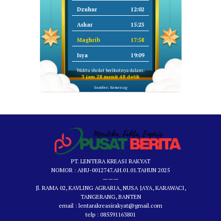
Dzuhur
12:02
Ashar
15:23
Maghrib
17:58
Isya
19:09
Waktu sholat berikutnya dalam:
3 jam 28 menit 48 detik
Sumber: Kemenag
PT. LENTERA KREASI RAKYAT
NOMOR : AHU-0012747.AH.01.01.TAHUN 2025
———
Jl. RAMA 02, KAVLING AGRARIA, NUSA JAYA, KARAWACI,
TANGERANG, BANTEN
email : lentarakreasirakyat@gmail.com
telp : 085591163801