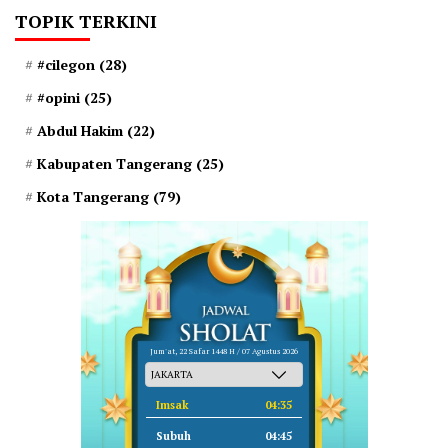
TOPIK TERKINI
#cilegon
(28)
#opini
(25)
Abdul Hakim
(22)
Kabupaten Tangerang
(25)
Kota Tangerang
(79)
Jum'at, 22 Safar 1448 H / 07 Agustus 2026
Imsak
04:35
Subuh
04:45