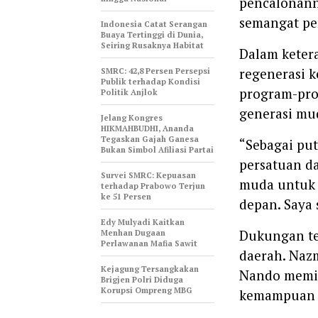
pencalonann
semangat pe
Indonesia Catat Serangan
Buaya Tertinggi di Dunia,
Seiring Rusaknya Habitat
Dalam keter
regenerasi 
‎SMRC: 42,8 Persen Persepsi
Publik terhadap Kondisi
program-pro
Politik Anjlok
generasi mu
‎Jelang Kongres
HIKMAHBUDHI, Ananda
Tegaskan Gajah Ganesa
“Sebagai pu
Bukan Simbol Afiliasi Partai
persatuan da
‎Survei SMRC: Kepuasan
muda untuk 
terhadap Prabowo Terjun
ke 51 Persen
depan. Saya 
Edy Mulyadi Kaitkan
Dukungan te
Menhan Dugaan
Perlawanan Mafia Sawit
daerah. Nazm
Kejagung Tersangkakan
Nando memili
Brigjen Polri Diduga
Korupsi Ompreng MBG
kemampuan m