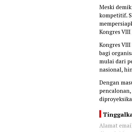
Meski demiki
kompetitif. 
mempersiapk
Kongres VIII
Kongres VII
bagi organis
mulai dari 
nasional, hi
Dengan mas
pencalonan,
diproyeksika
Tinggalk
Alamat email