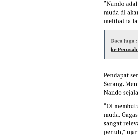
“Nando adal
muda di akar
melihat ia l
Baca Juga :
ke Perusah
Pendapat se
Serang. Men
Nando sejala
“OI membutu
muda. Gagas
sangat rele
penuh,” ujar