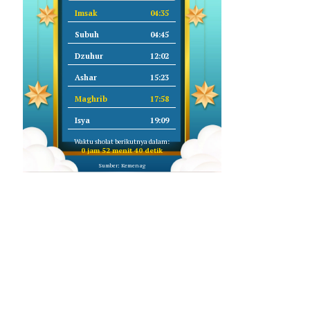
Imsak
04:35
Subuh
04:45
Dzuhur
12:02
Ashar
15:23
Maghrib
17:58
Isya
19:09
Waktu sholat berikutnya dalam:
0 jam 52 menit 39 detik
Sumber: Kemenag