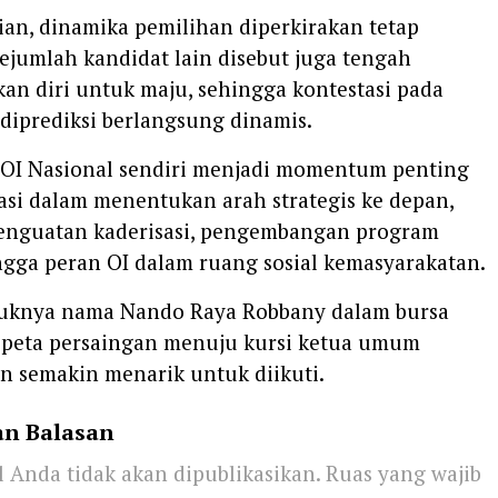
an, dinamika pemilihan diperkirakan tetap
Sejumlah kandidat lain disebut juga tengah
an diri untuk maju, sehingga kontestasi pada
 diprediksi berlangsung dinamis.
I OI Nasional sendiri menjadi momentum penting
asi dalam menentukan arah strategis ke depan,
penguatan kaderisasi, pengembangan program
ngga peran OI dalam ruang sosial kemasyarakatan.
uknya nama Nando Raya Robbany dalam bursa
 peta persaingan menuju kursi ketua umum
n semakin menarik untuk diikuti.
an Balasan
 Anda tidak akan dipublikasikan.
Ruas yang wajib