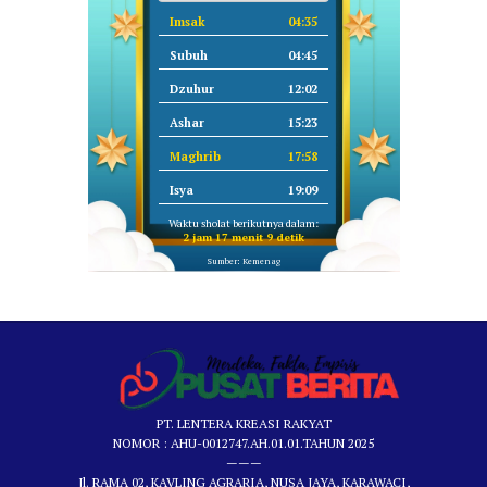
Imsak
04:35
Subuh
04:45
Dzuhur
12:02
Ashar
15:23
Maghrib
17:58
Isya
19:09
Waktu sholat berikutnya dalam:
2 jam 17 menit 8 detik
Sumber: Kemenag
PT. LENTERA KREASI RAKYAT
NOMOR : AHU-0012747.AH.01.01.TAHUN 2025
———
Jl. RAMA 02, KAVLING AGRARIA, NUSA JAYA, KARAWACI,