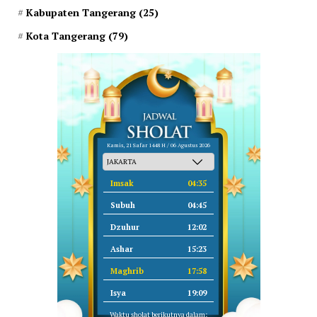
Kabupaten Tangerang
(25)
Kota Tangerang
(79)
Kamis, 21 Safar 1448 H / 06 Agustus 2026
Imsak
04:35
Subuh
04:45
Dzuhur
12:02
Ashar
15:23
Maghrib
17:58
Isya
19:09
Waktu sholat berikutnya dalam: