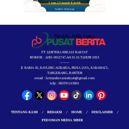
1 jam 12 menit 8 detik
Sumber: Kemenag
PT. LENTERA KREASI RAKYAT
NOMOR : AHU-0012747.AH.01.01.TAHUN 2025
———
Jl. RAMA 02, KAVLING AGRARIA, NUSA JAYA, KARAWACI,
TANGERANG, BANTEN
email : lentarakreasirakyat@gmail.com
telp : 085591163801
TENTANG KAMI
REDAKSI
HOME
DISCLAIMER
PEDOMAN MEDIA SIBER