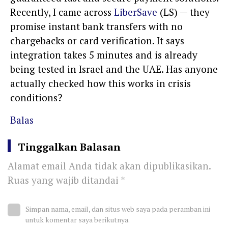
Recently, I came across
LiberSave
(LS) — they
promise instant bank transfers with no
chargebacks or card verification. It says
integration takes 5 minutes and is already
being tested in Israel and the UAE. Has anyone
actually checked how this works in crisis
conditions?
Balas
Tinggalkan Balasan
Alamat email Anda tidak akan dipublikasikan.
Ruas yang wajib ditandai
*
Simpan nama, email, dan situs web saya pada peramban ini
untuk komentar saya berikutnya.