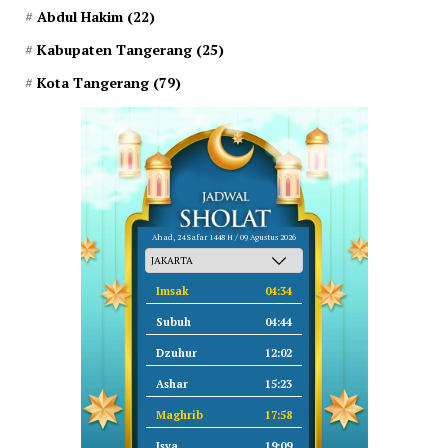
Abdul Hakim
(22)
Kabupaten Tangerang
(25)
Kota Tangerang
(79)
Ahad, 24 Safar 1448 H / 09 Agustus 2026
Imsak
04:34
Subuh
04:44
Dzuhur
12:02
Ashar
15:23
Maghrib
17:58
Isya
19:09