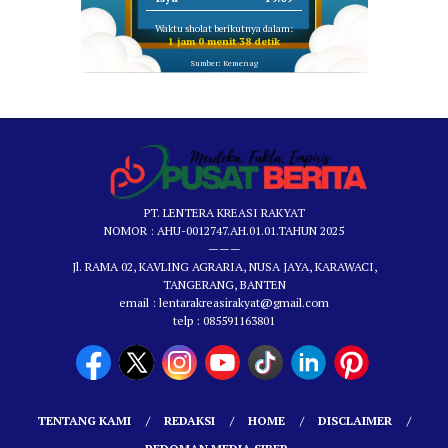
Waktu sholat berikutnya dalam:
1 jam 0 menit 37 detik
Sumber: Kemenag
PT. LENTERA KREASI RAKYAT
NOMOR : AHU-0012747.AH.01.01.TAHUN 2025
———
Jl. RAMA 02, KAVLING AGRARIA, NUSA JAYA, KARAWACI,
TANGERANG, BANTEN
email : lentarakreasirakyat@gmail.com
telp : 085591163801
TENTANG KAMI
REDAKSI
HOME
DISCLAIMER