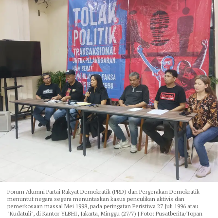
Forum Alumni Partai Rakyat Demokratik (PRD) dan Pergerakan Demokratik
menuntut negara segera menuntaskan kasus penculikan aktivis dan
pemerkosaan massal Mei 1998, pada peringatan Peristiwa 27 Juli 1996 atau
"Kudatuli", di Kantor YLBHI, Jakarta, Minggu (27/7) | Foto: Pusatberita/Topan