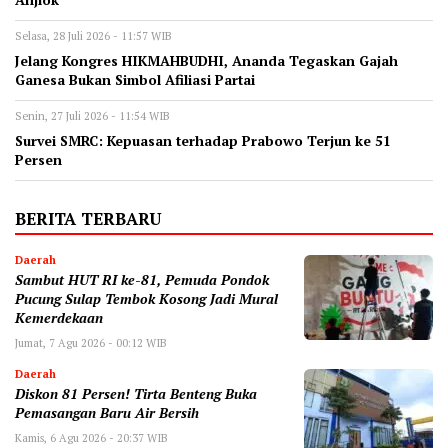
Anjlok
Selasa, 28 Juli 2026 - 11:57 WIB
‎Jelang Kongres HIKMAHBUDHI, Ananda Tegaskan Gajah
Ganesa Bukan Simbol Afiliasi Partai
Senin, 27 Juli 2026 - 11:54 WIB
‎Survei SMRC: Kepuasan terhadap Prabowo Terjun ke 51
Persen
BERITA TERBARU
Daerah
Sambut HUT RI ke-81, Pemuda Pondok
Pucung Sulap Tembok Kosong Jadi Mural
Kemerdekaan
Jumat, 7 Agu 2026 - 00:12 WIB
Daerah
Diskon 81 Persen! Tirta Benteng Buka
Pemasangan Baru Air Bersih
Kamis, 6 Agu 2026 - 20:37 WIB