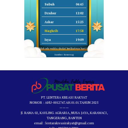
Subuh
04:45
Dzuhur
12:02
Ashar
15:23
Maghrib
17:58
Isya
19:09
Tidak ada waktu sholat berikutnya hari ini.
Sumber: Kemenag
PT. LENTERA KREASI RAKYAT
NOMOR : AHU-0012747.AH.01.01.TAHUN 2025
———
Jl. RAMA 02, KAVLING AGRARIA, NUSA JAYA, KARAWACI,
TANGERANG, BANTEN
email : lentarakreasirakyat@gmail.com