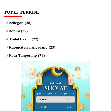
TOPIK TERKINI
#cilegon
(28)
#opini
(25)
Abdul Hakim
(22)
Kabupaten Tangerang
(25)
Kota Tangerang
(79)
Jum'at, 22 Safar 1448 H / 07 Agustus 2026
Imsak
04:35