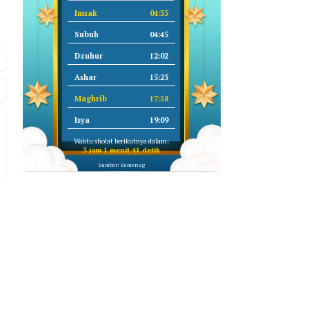
Imsak
04:35
Subuh
04:45
Dzuhur
12:02
Ashar
15:23
Maghrib
17:58
Isya
19:09
Waktu sholat berikutnya dalam:
3 jam 1 menit 40 detik
Sumber: Kemenag