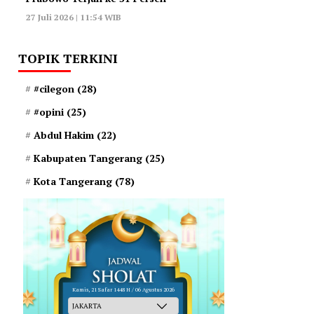
27 Juli 2026 | 11:54 WIB
TOPIK TERKINI
#cilegon
(28)
#opini
(25)
Abdul Hakim
(22)
Kabupaten Tangerang
(25)
Kota Tangerang
(78)
Kamis, 21 Safar 1448 H / 06 Agustus 2026