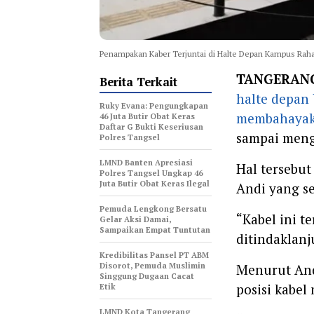
Penampakan Kaber Terjuntai di Halte Depan Kampus Rahar
TANGERAN
Berita Terkait
halte depan 
‎Ruky Evana: Pengungkapan
membahayak
46 Juta Butir Obat Keras
Daftar G Bukti Keseriusan
sampai mengh
Polres Tangsel
LMND Banten Apresiasi
Hal tersebut
Polres Tangsel Ungkap 46
Juta Butir Obat Keras Ilegal
Andi yang s
Pemuda Lengkong Bersatu
“Kabel ini t
Gelar Aksi Damai,
Sampaikan Empat Tuntutan
ditindaklanj
‎Kredibilitas Pansel PT ABM
Disorot, Pemuda Muslimin
Menurut Andi
Singgung Dugaan Cacat
posisi kabel
Etik
LMND Kota Tangerang