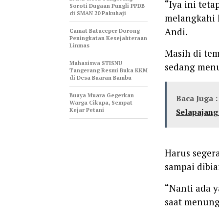
“Iya ini tet
Soroti Dugaan Pungli PPDB
di SMAN 20 Pakuhaji
melangkahi k
Andi.
‎Camat Batuceper Dorong
Peningkatan Kesejahteraan
Linmas
Masih di tem
Mahasiswa STISNU
sedang men
Tangerang Resmi Buka KKM
di Desa Buaran Bambu
‎Buaya Muara Gegerkan
Baca Juga :
Warga Cikupa, Sempat
Kejar Petani
Selapajang
Harus segera
sampai dibia
“Nanti ada y
saat menung