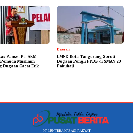
Daerah
litas Pansel PT ABM
LMND Kota Tangerang Soroti
, Pemuda Muslimin
Dugaan Pungli PPDB di SMAN 20
g Dugaan Cacat Etik
Pakuhaji
PT. LENTERA KREASI RAKYAT