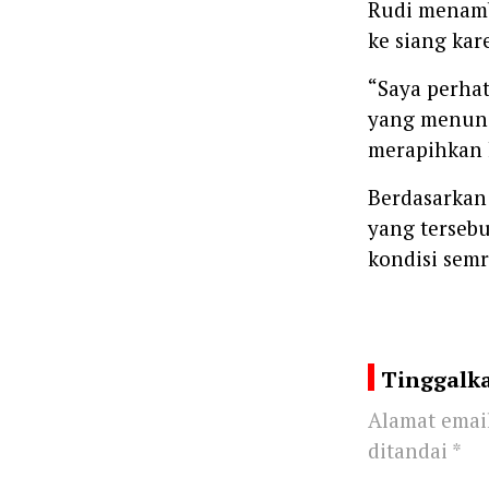
Rudi menamb
ke siang kar
“Saya perhat
yang menung
merapihkan k
Berdasarkan 
yang tersebu
kondisi sem
Tinggalk
Alamat email
ditandai
*