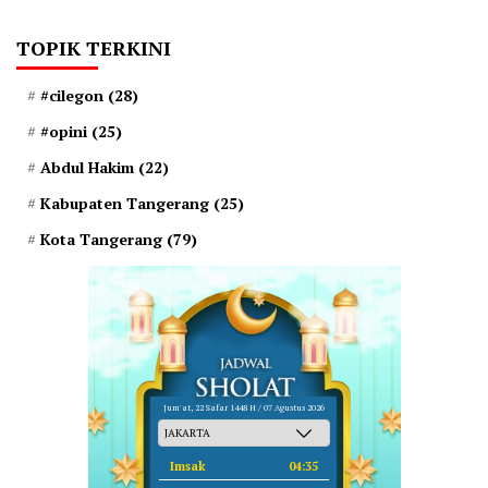
TOPIK TERKINI
#cilegon
(28)
#opini
(25)
Abdul Hakim
(22)
Kabupaten Tangerang
(25)
Kota Tangerang
(79)
Jum'at, 22 Safar 1448 H / 07 Agustus 2026
Imsak
04:35