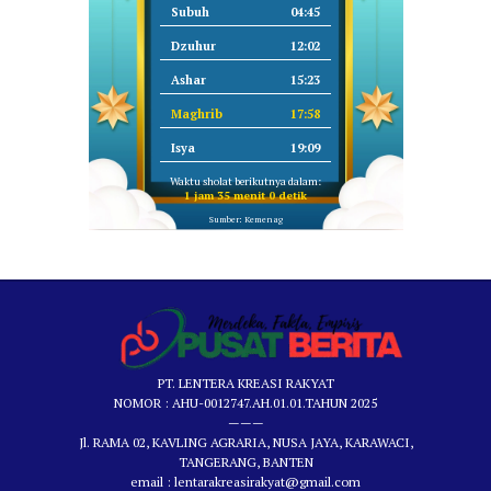
Subuh
04:45
Dzuhur
12:02
Ashar
15:23
Maghrib
17:58
Isya
19:09
Waktu sholat berikutnya dalam:
1 jam 34 menit 59 detik
Sumber: Kemenag
PT. LENTERA KREASI RAKYAT
NOMOR : AHU-0012747.AH.01.01.TAHUN 2025
———
Jl. RAMA 02, KAVLING AGRARIA, NUSA JAYA, KARAWACI,
TANGERANG, BANTEN
email : lentarakreasirakyat@gmail.com