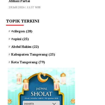
Afiliasi Partai
28 Juli 2026 | 11:57 WIB
TOPIK TERKINI
#cilegon
(28)
#opini
(25)
Abdul Hakim
(22)
Kabupaten Tangerang
(25)
Kota Tangerang
(79)
Ahad, 24 Safar 1448 H / 09 Agustus 2026