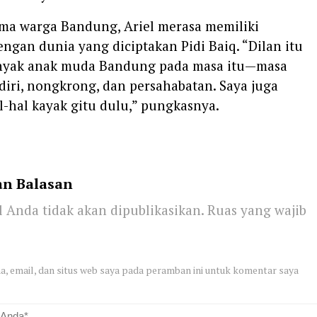
ama warga Bandung, Ariel merasa memiliki
ngan dunia yang diciptakan Pidi Baiq. “Dilan itu
nyak anak muda Bandung pada masa itu—masa
 diri, nongkrong, dan persahabatan. Saya juga
-hal kayak gitu dulu,” pungkasnya.
an Balasan
 Anda tidak akan dipublikasikan.
Ruas yang wajib
, email, dan situs web saya pada peramban ini untuk komentar saya