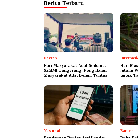
Berita Terbaru
Daerah
Internasi
Hari Masyarakat Adat Sedunia,
Hari Mas
SEMMI Tangerang: Pengakuan
Jutaan 
Masyarakat Adat Belum Tuntas
untuk T
Nasional
Banten
Pendanaan Pindar dari Lender
Buka Pel