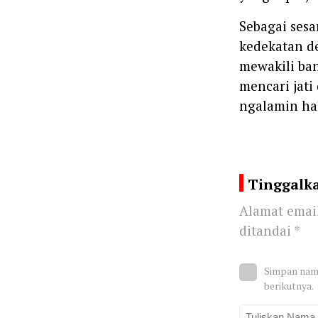
‎Sebagai ses
kedekatan de
mewakili ba
mencari jati
ngalamin hal
Tinggalk
Alamat email
ditandai
*
Simpan nama
berikutnya.