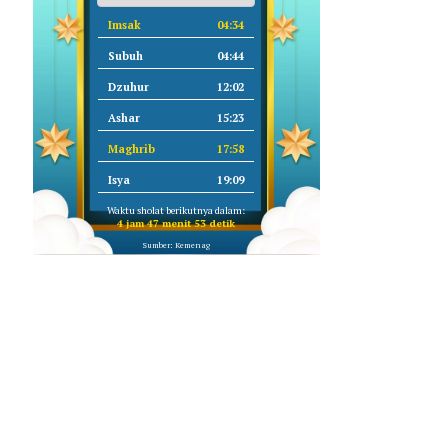
Imsak
04:34
Subuh
04:44
Dzuhur
12:02
Ashar
15:23
Maghrib
17:58
Isya
19:09
Waktu sholat berikutnya dalam:
4 jam 47 menit 52 detik
Sumber: Kemenag