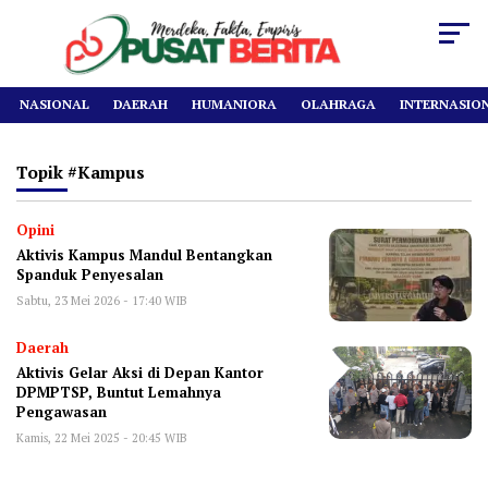
NASIONAL
DAERAH
HUMANIORA
OLAHRAGA
INTERNASIO
Topik
#kampus
Opini
Aktivis Kampus Mandul Bentangkan
Spanduk Penyesalan
Sabtu, 23 Mei 2026 - 17:40 WIB
Daerah
Aktivis Gelar Aksi di Depan Kantor
DPMPTSP, Buntut Lemahnya
Pengawasan
Kamis, 22 Mei 2025 - 20:45 WIB