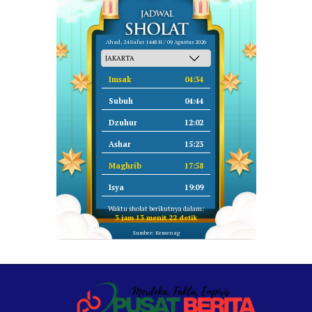
Ahad, 24 Safar 1448 H / 09 Agustus 2026
Imsak
04:34
Subuh
04:44
Dzuhur
12:02
Ashar
15:23
Maghrib
17:58
Isya
19:09
Waktu sholat berikutnya dalam:
3 jam 13 menit 22 detik
Sumber: Kemenag