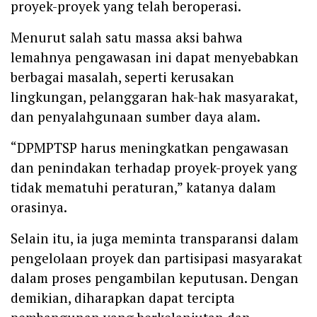
proyek-proyek yang telah beroperasi.
Menurut salah satu massa aksi bahwa
lemahnya pengawasan ini dapat menyebabkan
berbagai masalah, seperti kerusakan
lingkungan, pelanggaran hak-hak masyarakat,
dan penyalahgunaan sumber daya alam.
“DPMPTSP harus meningkatkan pengawasan
dan penindakan terhadap proyek-proyek yang
tidak mematuhi peraturan,” katanya dalam
orasinya.
Selain itu, ia juga meminta transparansi dalam
pengelolaan proyek dan partisipasi masyarakat
dalam proses pengambilan keputusan. Dengan
demikian, diharapkan dapat tercipta