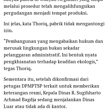
melalui prosedur telah mengalihfungsikan
pergudangan menjadi tempat produksi.
Ini jelas, kata Thoriq, pabrik tidak mengantongi
izin.
“Pembangunan yang mengabaikan hukum dan
merusak lingkungan bukan sekadar
pelanggaran administratif. Ini bentuk nyata
pengkhianatan terhadap keadilan ekologis,”
tegas Thoriq.
Sementara itu, setelah dikonfirmasi dari
petugas DPMPTSP terkait untuk memberikan
keterangan resmi, Kepala Dinas R. Sugihharto
Achmad Bagdja sedang menjalankan Dinas
Luar atau tidak ada di kantor.