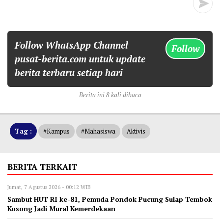
Follow WhatsApp Channel
Follow
pusat-berita.com untuk update
berita terbaru setiap hari
Berita ini 8 kali dibaca
Tag :
#kampus
#mahasiswa
Aktivis
BERITA TERKAIT
Jumat, 7 Agustus 2026 - 00:12 WIB
Sambut HUT RI ke-81, Pemuda Pondok Pucung Sulap Tembok
Kosong Jadi Mural Kemerdekaan