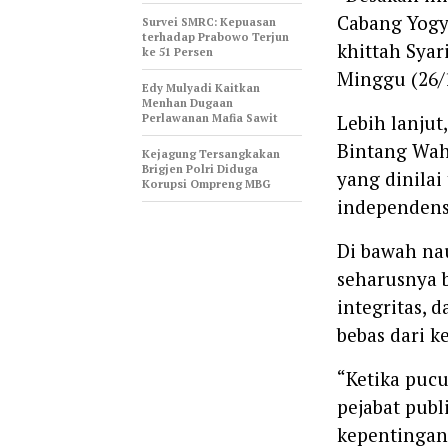
Cabang Yogya
‎Survei SMRC: Kepuasan
terhadap Prabowo Terjun
khittah Syari
ke 51 Persen
Minggu (26/1
Edy Mulyadi Kaitkan
Menhan Dugaan
Perlawanan Mafia Sawit
‎Lebih lanju
Bintang Wah
Kejagung Tersangkakan
Brigjen Polri Diduga
yang dinilai
Korupsi Ompreng MBG
independens
‎Di bawah na
seharusnya b
integritas,
bebas dari k
‎“Ketika puc
pejabat publ
kepentingan