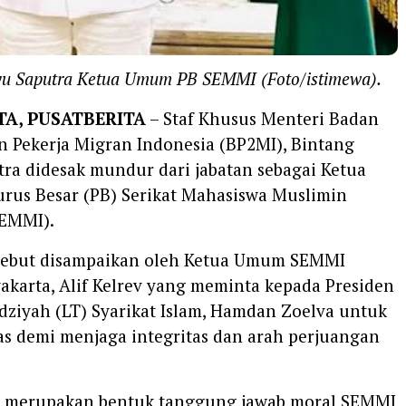
u Saputra Ketua Umum PB SEMMI (Foto/istimewa).
TA, PUSATBERITA
– Staf Khusus Menteri Badan
n Pekerja Migran Indonesia (BP2MI), Bintang
ra didesak mundur dari jabatan sebagai Ketua
us Besar (PB) Serikat Mahasiswa Muslimin
SEMMI).
rsebut disampaikan oleh Ketua Umum SEMMI
akarta, Alif Kelrev yang meminta kepada Presiden
dziyah (LT) Syarikat Islam, Hamdan Zoelva untuk
as demi menjaga integritas dan arah perjuangan
ni merupakan bentuk tanggung jawab moral SEMMI