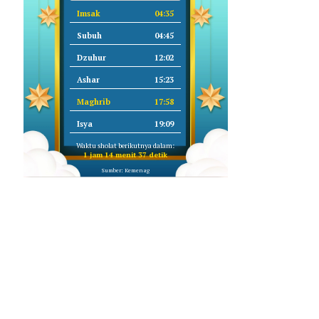
Imsak
04:35
Subuh
04:45
Dzuhur
12:02
Ashar
15:23
Maghrib
17:58
Isya
19:09
Waktu sholat berikutnya dalam:
1 jam 14 menit 36 detik
Sumber: Kemenag