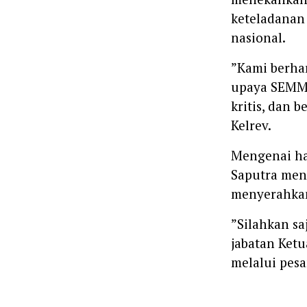
keteladanan
nasional.
‎”Kami berha
upaya SEMMI
kritis, dan b
Kelrev.
‎Mengenai h
Saputra men
menyerahkan
‎”Silahkan s
jabatan Ketu
melalui pes