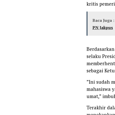
kritis pemer
Baca Juga :
PN Jakpus
‎Berdasarkan
selaku Presi
memberhenti
sebagai Ket
‎”Ini sudah
mahasiswa y
umat,” imbu
‎Terakhir d
menekankan 