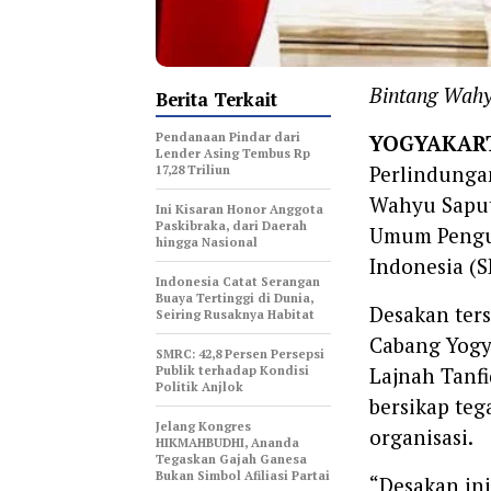
Bintang Wahy
Berita Terkait
Pendanaan Pindar dari
‎YOGYAKAR
Lender Asing Tembus Rp
Perlindunga
17,28 Triliun
Wahyu Saput
Ini Kisaran Honor Anggota
Paskibraka, dari Daerah
Umum Pengur
hingga Nasional
Indonesia (
Indonesia Catat Serangan
Buaya Tertinggi di Dunia,
‎Desakan te
Seiring Rusaknya Habitat
Cabang Yogy
‎SMRC: 42,8 Persen Persepsi
Publik terhadap Kondisi
Lajnah Tanfi
Politik Anjlok
bersikap teg
‎Jelang Kongres
organisasi.
HIKMAHBUDHI, Ananda
Tegaskan Gajah Ganesa
Bukan Simbol Afiliasi Partai
‎“Desakan i