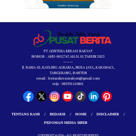
Sumber: Kemenag
PT. LENTERA KREASI RAKYAT
NOMOR : AHU-0012747.AH.01.01.TAHUN 2025
———
Jl. RAMA 02, KAVLING AGRARIA, NUSA JAYA, KARAWACI,
TANGERANG, BANTEN
email : lentarakreasirakyat@gmail.com
telp : 085591163801
TENTANG KAMI
REDAKSI
HOME
DISCLAIMER
PEDOMAN MEDIA SIBER
COPYRIGHT © 2026 - ALL RIGHTS RESERVED