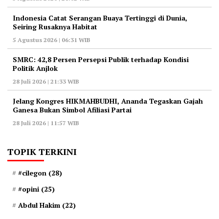
Indonesia Catat Serangan Buaya Tertinggi di Dunia,
Seiring Rusaknya Habitat
5 Agustus 2026 | 06:31 WIB
‎SMRC: 42,8 Persen Persepsi Publik terhadap Kondisi
Politik Anjlok
28 Juli 2026 | 21:33 WIB
‎Jelang Kongres HIKMAHBUDHI, Ananda Tegaskan Gajah
Ganesa Bukan Simbol Afiliasi Partai
28 Juli 2026 | 11:57 WIB
TOPIK TERKINI
#cilegon
(28)
#opini
(25)
Abdul Hakim
(22)