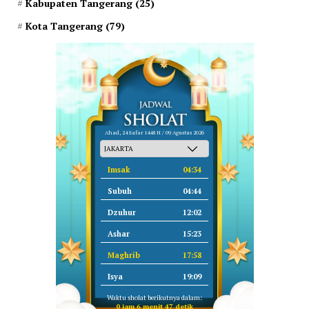
Kabupaten Tangerang
(25)
Kota Tangerang
(79)
Ahad, 24 Safar 1448 H / 09 Agustus 2026
Imsak
04:34
Subuh
04:44
Dzuhur
12:02
Ashar
15:23
Maghrib
17:58
Isya
19:09
Waktu sholat berikutnya dalam:
0 jam 6 menit 47 detik