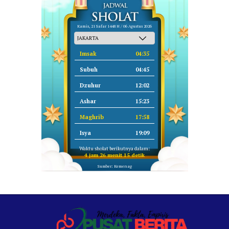
Kamis, 21 Safar 1448 H / 06 Agustus 2026
Imsak
04:35
Subuh
04:45
Dzuhur
12:02
Ashar
15:23
Maghrib
17:58
Isya
19:09
Waktu sholat berikutnya dalam:
4 jam 26 menit 14 detik
Sumber: Kemenag