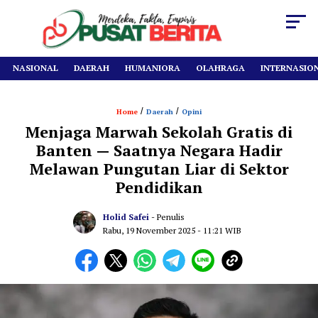
NASIONAL
DAERAH
HUMANIORA
OLAHRAGA
INTERNASIO
/
/
Home
Daerah
Opini
Menjaga Marwah Sekolah Gratis di
Banten — Saatnya Negara Hadir
Melawan Pungutan Liar di Sektor
Pendidikan
Holid Safei
- Penulis
Rabu, 19 November 2025
- 11:21 WIB