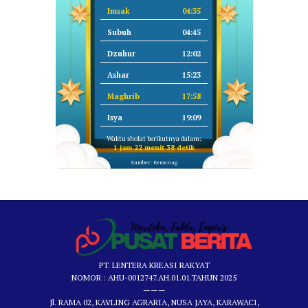
Imsak
04:35
Subuh
04:45
Dzuhur
12:02
Ashar
15:23
Maghrib
17:58
Isya
19:09
Waktu sholat berikutnya dalam:
1 jam 22 menit 37 detik
Sumber: Kemenag
PT. LENTERA KREASI RAKYAT
NOMOR : AHU-0012747.AH.01.01.TAHUN 2025
———
Jl. RAMA 02, KAVLING AGRARIA, NUSA JAYA, KARAWACI,