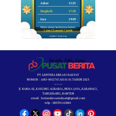
Ashar
15:23
Maghrib
17:58
Isya
19:09
Waktu sholat berikutnya dalam:
1 jam 13 menit 7 detik
Sumber: Kemenag
PT. LENTERA KREASI RAKYAT
NOMOR : AHU-0012747.AH.01.01.TAHUN 2025
———
Jl. RAMA 02, KAVLING AGRARIA, NUSA JAYA, KARAWACI,
TANGERANG, BANTEN
email : lentarakreasirakyat@gmail.com
telp : 085591163801