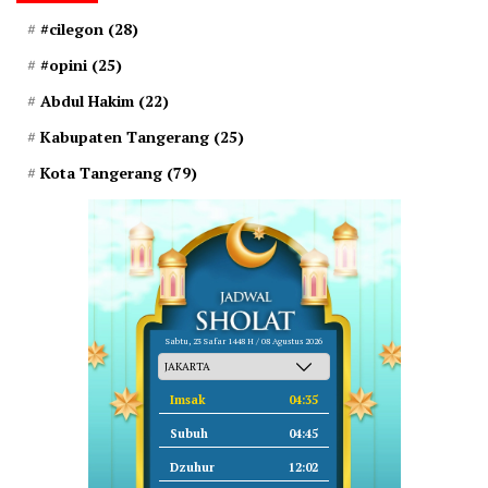
#cilegon
(28)
#opini
(25)
Abdul Hakim
(22)
Kabupaten Tangerang
(25)
Kota Tangerang
(79)
Sabtu, 23 Safar 1448 H / 08 Agustus 2026
Imsak
04:35
Subuh
04:45
Dzuhur
12:02