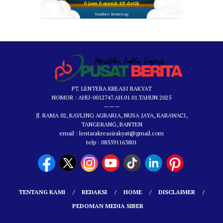
0 jam 0 menit 47 detik
Sumber: Kemenag
PT. LENTERA KREASI RAKYAT
NOMOR : AHU-0012747.AH.01.01.TAHUN 2025
———
Jl. RAMA 02, KAVLING AGRARIA, NUSA JAYA, KARAWACI,
TANGERANG, BANTEN
email : lentarakreasirakyat@gmail.com
telp : 085591163801
TENTANG KAMI
REDAKSI
HOME
DISCLAIMER
PEDOMAN MEDIA SIBER