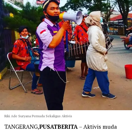
Riki Ade Suryana Pemuda Sekaligus Aktivis
TANGERANG,
PUSATBERITA
– ‎Aktivis muda