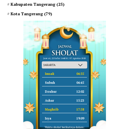
Kabupaten Tangerang
(25)
Kota Tangerang
(79)
Jum'at, 22 Safar 1448 H / 07 Agustus 2026
Imsak
04:35
Subuh
04:45
Dzuhur
12:02
Ashar
15:23
Maghrib
17:58
Isya
19:09
Waktu sholat berikutnya dalam: