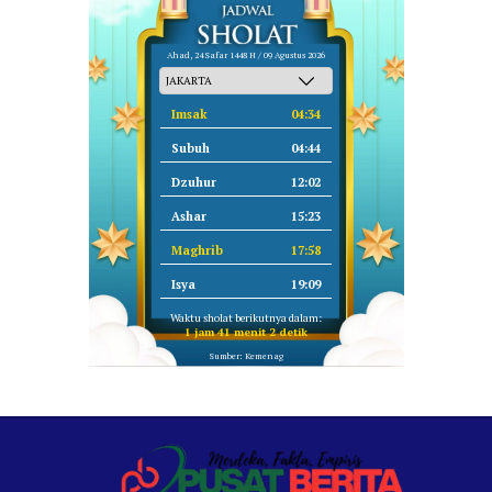
Ahad, 24 Safar 1448 H / 09 Agustus 2026
Imsak
04:34
Subuh
04:44
Dzuhur
12:02
Ashar
15:23
Maghrib
17:58
Isya
19:09
Waktu sholat berikutnya dalam:
1 jam 41 menit 1 detik
Sumber: Kemenag