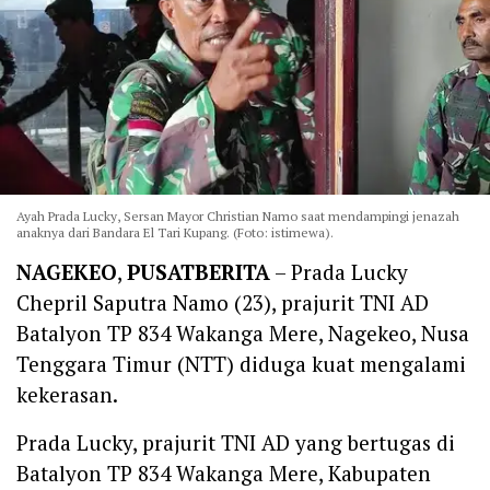
Ayah Prada Lucky, Sersan Mayor Christian Namo saat mendampingi jenazah
anaknya dari Bandara El Tari Kupang. (Foto: istimewa).
NAGEKEO
,
PUSATBERITA
– Prada Lucky
Chepril Saputra Namo (23), prajurit TNI AD
Batalyon TP 834 Wakanga Mere, Nagekeo, Nusa
Tenggara Timur (NTT) diduga kuat mengalami
kekerasan.
‎Prada Lucky, prajurit TNI AD yang bertugas di
Batalyon TP 834 Wakanga Mere, Kabupaten