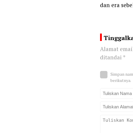
dan era seb
Tinggalk
Alamat email
ditandai
*
Simpan nama
berikutnya.