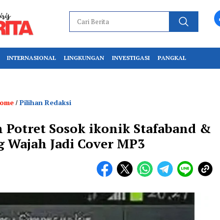
INTERNASIONAL
LINGKUNGAN
INVESTIGASI
PANGKAL
ome
Pilihan Redaksi
/
ah Potret Sosok ikonik Stafaband &
g Wajah Jadi Cover MP3