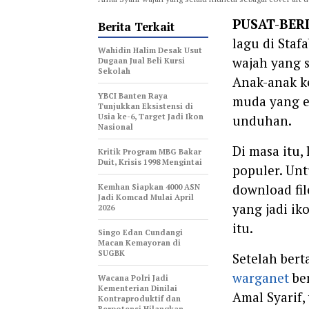
PUSAT-BER
Berita Terkait
lagu di Staf
Wahidin Halim Desak Usut
wajah yang s
Dugaan Jual Beli Kursi
Sekolah‎
Anak-anak k
YBCI Banten Raya
muda yang en
Tunjukkan Eksistensi di
Usia ke-6, Target Jadi Ikon
unduhan.
Nasional
Di masa itu,
‎Kritik Program MBG Bakar
Duit, Krisis 1998 Mengintai
populer. Unt
download fil
Kemhan Siapkan 4000 ASN
Jadi Komcad Mulai April
yang jadi ik
2026
itu.
Singo Edan Cundangi
Macan Kemayoran di
SUGBK
Setelah bert
warganet
ber
Wacana Polri Jadi
Kementerian Dinilai
Amal Syarif,
Kontraproduktif dan
Berpotensi Hilangkan