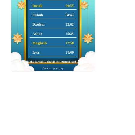
Imsak
04:35
Subuh
04:45
Dzuhur
12:02
Ashar
15:23
Maghrib
17:58
Isya
19:09
Tidak ada waktu sholat berikutnya hari ini.
Sumber: Kemenag