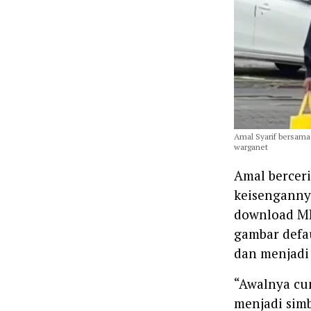
Amal Syarif bersama 
warganet
Amal berceri
keisenganny
download MP
gambar defau
dan menjadi 
“Awalnya cum
menjadi simb