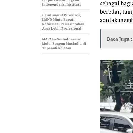
sebagai bagi
Independensi Institusi
beredar, ta
Carut-marut Birokrasi,
sontak memb
LMND Minta Bupati
Reformasi Pemerintahan
Agar Lebih Profesional
Baca Juga :
MAPALA Se-Indonesia
Mulai Bangun Musholla di
Tapanuli Selatan