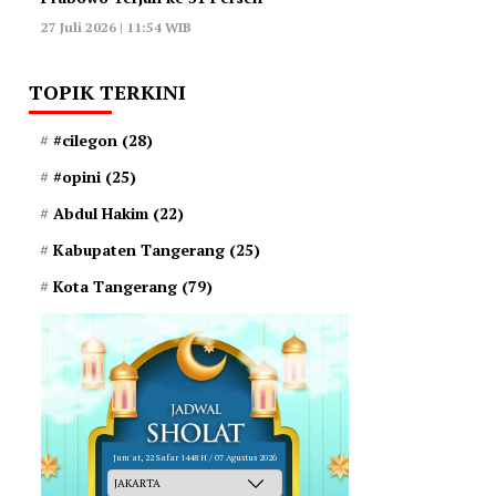
27 Juli 2026 | 11:54 WIB
TOPIK TERKINI
#cilegon
(28)
#opini
(25)
Abdul Hakim
(22)
Kabupaten Tangerang
(25)
Kota Tangerang
(79)
Jum'at, 22 Safar 1448 H / 07 Agustus 2026