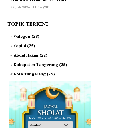
27 Juli 2026 | 11:54 WIB
TOPIK TERKINI
#cilegon
(28)
#opini
(25)
Abdul Hakim
(22)
Kabupaten Tangerang
(25)
Kota Tangerang
(79)
Jum'at, 22 Safar 1448 H / 07 Agustus 2026