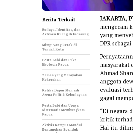
JAKARTA, 
Berita Terkait
mengecam ke
Budaya, Identitas, dan
yang menye
Aktivasi Ruang di Indarung
DPR sebagai 
Mimpi yang Retak di
Tengah Kota
Pernyataann
Pesta Babi dan Luka
masyarakat 
Ekologis Papua
Ahmad Sharo
Zaman yang Merayakan
Kekeruhan
anggota dew
evaluasi ter
Ketika Dapur Menjadi
Arena Politik Kebudayaan
gagal mempe
Pesta Babi dan Upaya
“Di negara 
Sistematis Membungkam
Papua
kritik terha
Aktivis Kampus Mandul
Hal itu dili
Bentangkan Spanduk