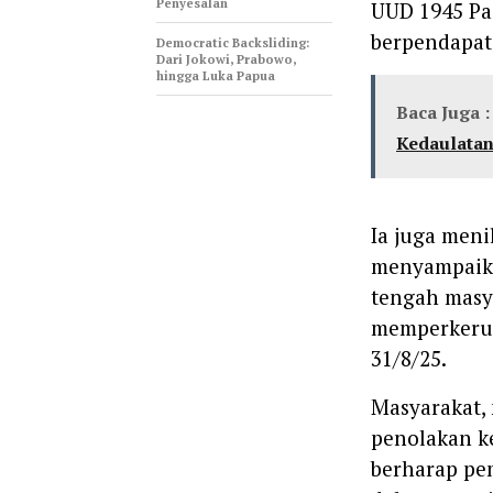
Penyesalan
UUD 1945 Pas
berpendapat
Democratic Backsliding:
Dari Jokowi, Prabowo,
hingga Luka Papua
Baca Juga :
Kedaulatan
Ia juga meni
menyampaika
tengah masy
memperkeruh
31/8/25.
Masyarakat,
penolakan k
berharap pem