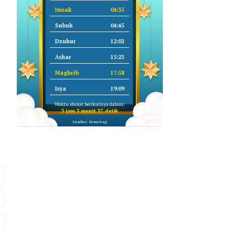
Imsak
04:35
Subuh
04:45
Dzuhur
12:02
Ashar
15:23
Maghrib
17:58
Isya
19:09
Waktu sholat berikutnya dalam:
3 jam 3 menit 36 detik
Sumber: Kemenag