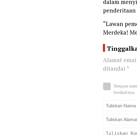
dalam menyi
penderitaan
“Lawan peme
Merdeka! Me
Tinggalk
Alamat email
ditandai
*
Simpan nama
berikutnya.