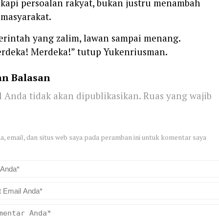
kapi persoalan rakyat, bukan justru menambah
 masyarakat.
rintah yang zalim, lawan sampai menang.
rdeka! Merdeka!” tutup Yukenriusman.
an Balasan
 Anda tidak akan dipublikasikan.
Ruas yang wajib
, email, dan situs web saya pada peramban ini untuk komentar saya