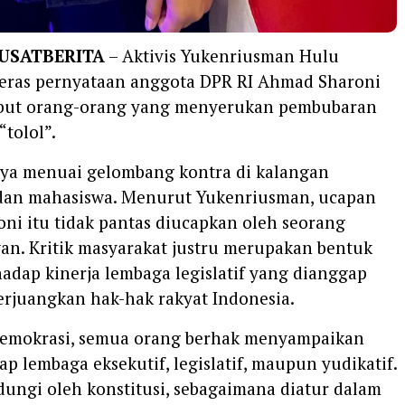
PUSATBERITA
– Aktivis Yukenriusman Hulu
ras pernyataan anggota DPR RI Ahmad Sharoni
but orang-orang yang menyerukan pembubaran
“tolol”.
ya menuai gelombang kontra di kalangan
dan mahasiswa. Menurut Yukenriusman, ucapan
ni itu tidak pantas diucapkan oleh seorang
an. Kritik masyarakat justru merupakan bentuk
hadap kinerja lembaga legislatif yang dianggap
rjuangkan hak-hak rakyat Indonesia.
demokrasi, semua orang berhak menyampaikan
dap lembaga eksekutif, legislatif, maupun yudikatif.
ndungi oleh konstitusi, sebagaimana diatur dalam