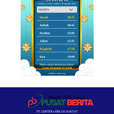
Kamis, 21 Safar 1448 H / 06 Agustus 2026
Imsak
04:35
Subuh
04:45
Dzuhur
12:02
Ashar
15:23
Maghrib
17:58
Isya
19:09
Waktu sholat berikutnya dalam:
2 jam 29 menit 32 detik
Sumber: Kemenag
PT. LENTERA KREASI RAKYAT