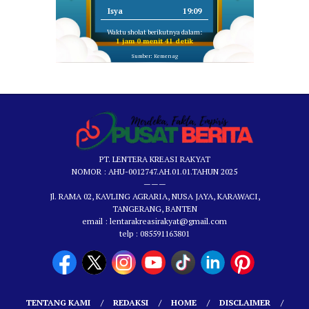
Isya
19:09
Waktu sholat berikutnya dalam:
1 jam 0 menit 40 detik
Sumber: Kemenag
PT. LENTERA KREASI RAKYAT
NOMOR : AHU-0012747.AH.01.01.TAHUN 2025
———
Jl. RAMA 02, KAVLING AGRARIA, NUSA JAYA, KARAWACI,
TANGERANG, BANTEN
email : lentarakreasirakyat@gmail.com
telp : 085591163801
TENTANG KAMI
REDAKSI
HOME
DISCLAIMER