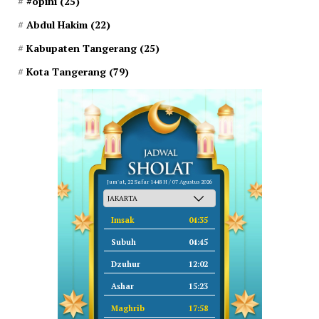
#opini
(25)
Abdul Hakim
(22)
Kabupaten Tangerang
(25)
Kota Tangerang
(79)
Jum'at, 22 Safar 1448 H / 07 Agustus 2026
Imsak
04:35
Subuh
04:45
Dzuhur
12:02
Ashar
15:23
Maghrib
17:58