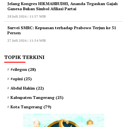
‎Jelang Kongres HIKMAHBUDHI, Ananda Tegaskan Gajah
Ganesa Bukan Simbol Afiliasi Partai
28 Juli 2026 | 11:57 WIB
‎Survei SMRC: Kepuasan terhadap Prabowo Terjun ke 51
Persen
27 Juli 2026 | 11:54 WIB
TOPIK TERKINI
#cilegon
(28)
#opini
(25)
Abdul Hakim
(22)
Kabupaten Tangerang
(25)
Kota Tangerang
(79)