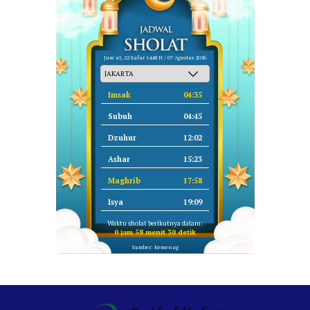
Jum'at, 22 Safar 1448 H / 07 Agustus 2026
Imsak
04:35
Subuh
04:45
Dzuhur
12:02
Ashar
15:23
Maghrib
17:58
Isya
19:09
Waktu sholat berikutnya dalam:
0 jam 58 menit 29 detik
Sumber: Kemenag