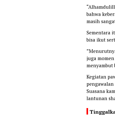
‎“Alhamdulill
bahwa kebe
masih sangat
‎Sementara i
bisa ikut se
‎”Menurutnya
juga momen 
menyambut b
‎Kegiatan pa
pengawalan p
Suasana kam
lantunan sh
Tinggalk