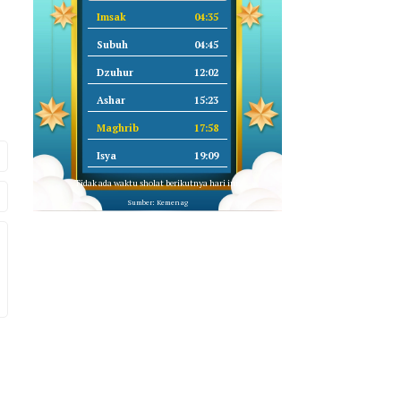
Imsak
04:35
Subuh
04:45
Dzuhur
12:02
Ashar
15:23
Maghrib
17:58
Isya
19:09
Tidak ada waktu sholat berikutnya hari ini.
Sumber: Kemenag