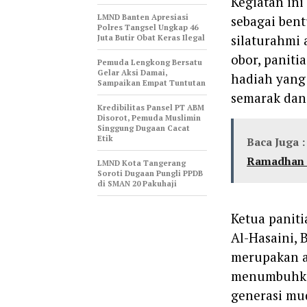
‎Kegiatan in
LMND Banten Apresiasi
sebagai bent
Polres Tangsel Ungkap 46
silaturahmi
Juta Butir Obat Keras Ilegal
obor, paniti
Pemuda Lengkong Bersatu
Gelar Aksi Damai,
hadiah yang
Sampaikan Empat Tuntutan
semarak dan
‎Kredibilitas Pansel PT ABM
Disorot, Pemuda Muslimin
Singgung Dugaan Cacat
Etik
Baca Juga :
Ramadhan d
LMND Kota Tangerang
Soroti Dugaan Pungli PPDB
di SMAN 20 Pakuhaji
‎Ketua panit
Al-Hasaini,
merupakan a
menumbuhkan
generasi mu