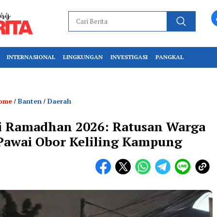
INTERNASIONAL
LINGKUNGAN
INVESTIGASI
PANGKAL
ome
Banten
Daerah
/
/
i Ramadhan 2026: Ratusan Warga
Pawai Obor Keliling Kampung