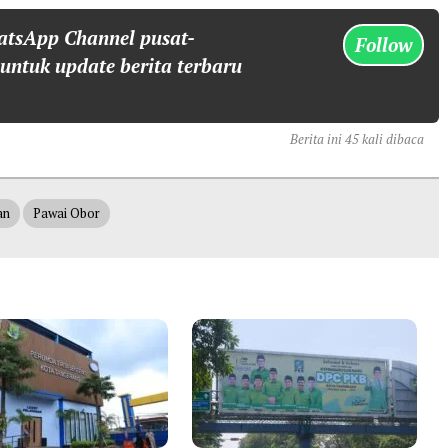
atsApp Channel pusat-
Follow
 untuk update berita terbaru
Berita ini 45 kali dibaca
an
Pawai Obor