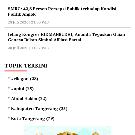
‎SMRC: 42,8 Persen Persepsi Publik terhadap Kondisi
Politik Anjlok
28 Juli 2026 | 21:33 WIB
‎Jelang Kongres HIKMAHBUDHI, Ananda Tegaskan Gajah
Ganesa Bukan Simbol Afiliasi Partai
28 Juli 2026 | 11:57 WIB
TOPIK TERKINI
#cilegon
(28)
#opini
(25)
Abdul Hakim
(22)
Kabupaten Tangerang
(25)
Kota Tangerang
(79)