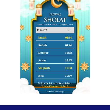
Ahad, 24 Safar 1448 H / 09 Agustus 2026
Imsak
04:34
Subuh
04:44
Dzuhur
12:02
Ashar
15:23
Maghrib
17:58
Isya
19:09
Waktu sholat berikutnya dalam:
2 jam 49 menit 4 detik
Sumber: Kemenag