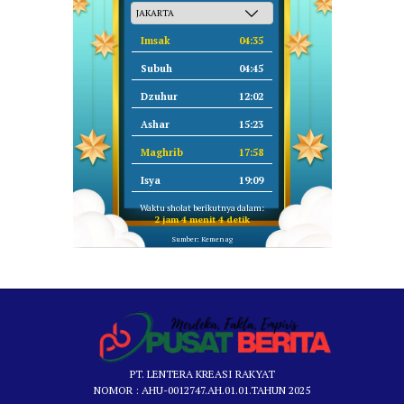
Imsak
04:35
Subuh
04:45
Dzuhur
12:02
Ashar
15:23
Maghrib
17:58
Isya
19:09
Waktu sholat berikutnya dalam:
2 jam 4 menit 3 detik
Sumber: Kemenag
PT. LENTERA KREASI RAKYAT
NOMOR : AHU-0012747.AH.01.01.TAHUN 2025