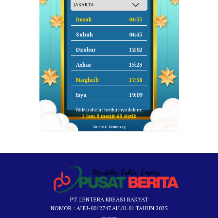
Imsak
04:35
Subuh
04:45
Dzuhur
12:02
Ashar
15:23
Maghrib
17:58
Isya
19:09
Waktu sholat berikutnya dalam:
1 jam 0 menit 39 detik
Sumber: Kemenag
PT. LENTERA KREASI RAKYAT
NOMOR : AHU-0012747.AH.01.01.TAHUN 2025
———