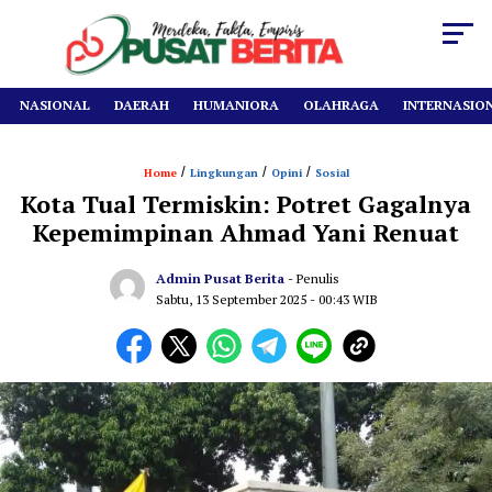
NASIONAL
DAERAH
HUMANIORA
OLAHRAGA
INTERNASIO
/
/
/
Home
Lingkungan
Opini
Sosial
Kota Tual Termiskin: Potret Gagalnya
Kepemimpinan Ahmad Yani Renuat
Admin Pusat Berita
- Penulis
Sabtu, 13 September 2025
- 00:43 WIB