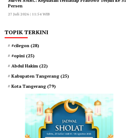
‎Survei SMRC: Kepuasan terhadap Prabowo Terjun ke 51
Persen
27 Juli 2026 | 11:54 WIB
TOPIK TERKINI
#cilegon
(28)
#opini
(25)
Abdul Hakim
(22)
Kabupaten Tangerang
(25)
Kota Tangerang
(79)
Sabtu, 23 Safar 1448 H / 08 Agustus 2026