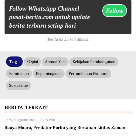
Follow WhatsApp Channel
Follow
pusat-berita.com untuk update
berita terbaru setiap hari
Berita ini 35 kali dibaca
Tag :
#opini
Ahmad Yani
Kebijakan Pembangunan
Kemiskinan
Kepemimpinan
Pertumbuhan Ekonomi
Sosialisme
BERITA TERKAIT
Rabu, 5 Agustus 2026 - 13:09 WIB
‎Buaya Muara, Predator Purba yang Bertahan Lintas Zaman