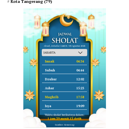
Kota Tangerang
(79)
Ahad, 24 Safar 1448 H / 09 Agustus 2026
Imsak
04:34
Subuh
04:44
Dzuhur
12:02
Ashar
15:23
Maghrib
17:58
Isya
19:09
Waktu sholat berikutnya dalam:
1 jam 39 menit 12 detik
Sumber: Kemenag