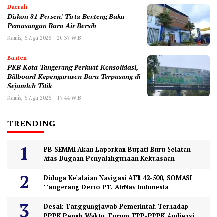
Daerah
Diskon 81 Persen! Tirta Benteng Buka
Pemasangan Baru Air Bersih
Kamis, 6 Agu 2026 - 20:37 WIB
Banten
‎PKB Kota Tangerang Perkuat Konsolidasi,
Billboard Kepengurusan Baru Terpasang di
Sejumlah Titik ‎
Kamis, 6 Agu 2026 - 17:44 WIB
TRENDING
PB SEMMI Akan Laporkan Bupati Buru Selatan
Atas Dugaan Penyalahgunaan Kekuasaan
Diduga Kelalaian Navigasi ATR 42-500, SOMASI
Tangerang Demo PT. AirNav Indonesia
Desak Tanggungjawab Pemerintah Terhadap
PPPK Penuh Waktu, Forum TPP-PPPK Audiensi