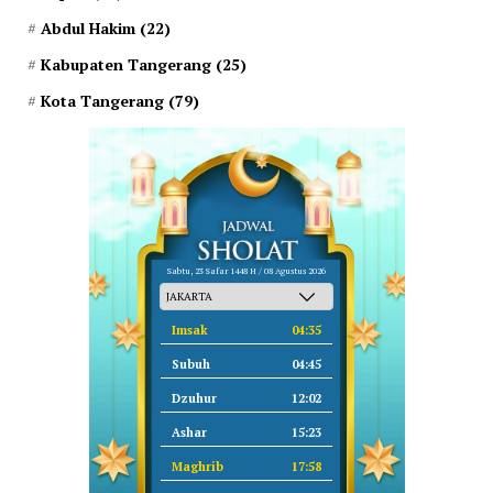
Abdul Hakim
(22)
Kabupaten Tangerang
(25)
Kota Tangerang
(79)
Sabtu, 23 Safar 1448 H / 08 Agustus 2026
Imsak
04:35
Subuh
04:45
Dzuhur
12:02
Ashar
15:23
Maghrib
17:58