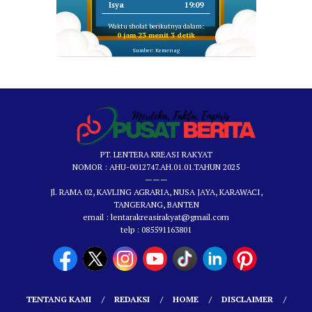
Isya
19:09
Waktu sholat berikutnya dalam:
0 jam 23 menit 2 detik
Sumber: Kemenag
PT. LENTERA KREASI RAKYAT
NOMOR : AHU-0012747.AH.01.01.TAHUN 2025
———
Jl. RAMA 02, KAVLING AGRARIA, NUSA JAYA, KARAWACI,
TANGERANG, BANTEN
email : lentarakreasirakyat@gmail.com
telp : 085591163801
TENTANG KAMI
REDAKSI
HOME
DISCLAIMER